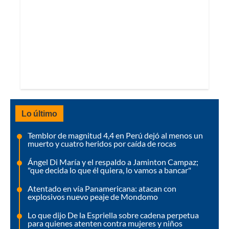
Lo último
Temblor de magnitud 4,4 en Perú dejó al menos un
muerto y cuatro heridos por caída de rocas
Ángel Di María y el respaldo a Jaminton Campaz;
"que decida lo que él quiera, lo vamos a bancar"
Atentado en vía Panamericana: atacan con
explosivos nuevo peaje de Mondomo
Lo que dijo De la Espriella sobre cadena perpetua
para quienes atenten contra mujeres y niños