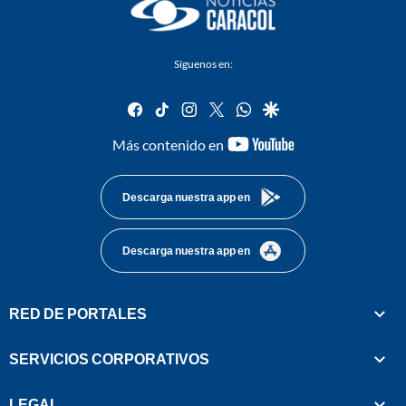
Síguenos en:
facebook
tiktok
instagram
twitter
whatsapp
google
youtube-
Más contenido en
footer
Descarga nuestra app en
Descarga nuestra app en
RED DE PORTALES
SERVICIOS CORPORATIVOS
LEGAL