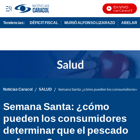
EN VIVO
Noticias Caracol En Vivo
Tendencias:
DÉFICIT FISCAL
MURIÓ ALFONSO LIZARAZO
ABELARDO
PUBLICIDAD
/
/
Noticias Caracol
SALUD
Semana Santa: ¿cómo pueden los consumidores det
Semana Santa: ¿cómo
pueden los consumidores
determinar que el pescado