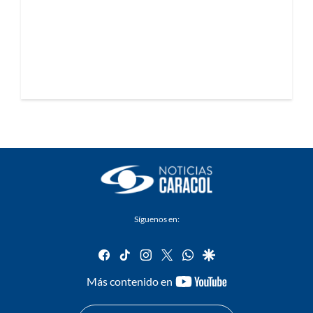
Síguenos en:
facebook
tiktok
instagram
twitter
whatsapp
google
youtube-
Más contenido en
footer