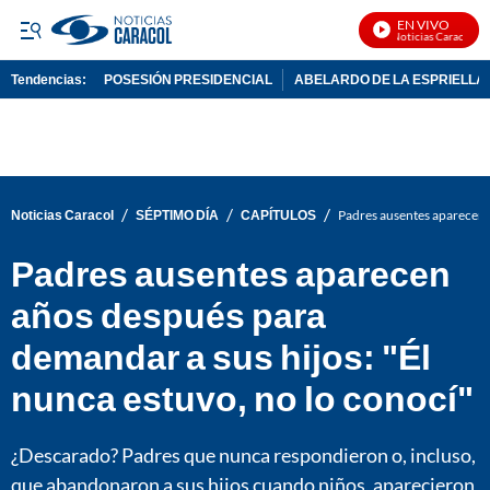
EN VIVO
Noticias Caracol En V
Tendencias:
POSESIÓN PRESIDENCIAL
ABELARDO DE LA ESPRIELLA
PUBLICIDAD
/
/
/
Noticias Caracol
SÉPTIMO DÍA
CAPÍTULOS
Padres ausentes aparecen a
Padres ausentes aparecen
años después para
demandar a sus hijos: "Él
nunca estuvo, no lo conocí"
¿Descarado? Padres que nunca respondieron o, incluso,
que abandonaron a sus hijos cuando niños, aparecieron