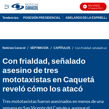
EN VIVO
Noticias Caracol En Vivo
Tendencias:
POSESIÓN PRESIDENCIAL
ABELARDO DE LA ESPRIELLA
PUBLICIDAD
/
/
/
Noticias Caracol
SÉPTIMO DÍA
CAPÍTULOS
Con frialdad, señalado ase
Con frialdad, señalado
asesino de tres
mototaxistas en Caquetá
reveló cómo los atacó
Tres mototaxistas fueron asesinados en menos de una
semana en San Vicente del Caguán y, aunque el