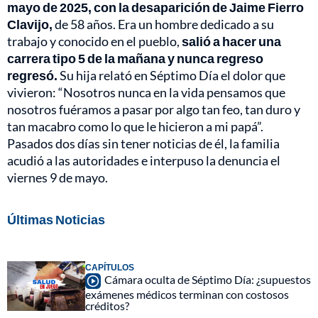
mayo de 2025, con la desaparición de Jaime Fierro
Clavijo,
de 58 años. Era un hombre dedicado a su
trabajo y conocido en el pueblo,
salió a hacer una
carrera tipo 5 de la mañana y nunca regreso
regresó.
Su hija relató en Séptimo Día el dolor que
vivieron: “Nosotros nunca en la vida pensamos que
nosotros fuéramos a pasar por algo tan feo, tan duro y
tan macabro como lo que le hicieron a mi papá”.
Pasados dos días sin tener noticias de él, la familia
acudió a las autoridades e interpuso la denuncia el
viernes 9 de mayo.
Últimas Noticias
CAPÍTULOS
Cámara oculta de Séptimo Día: ¿supuestos
exámenes médicos terminan con costosos
créditos?