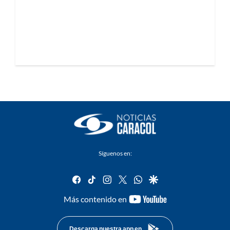
Síguenos en:
facebook
tiktok
instagram
twitter
whatsapp
google
youtube-
Más contenido en
footer
Descarga nuestra app en