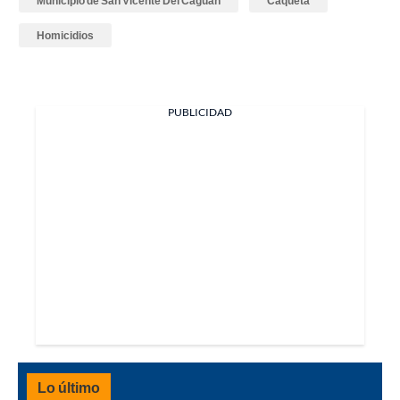
Municipio de San Vicente Del Caguán
Caquetá
Homicidios
PUBLICIDAD
Lo último