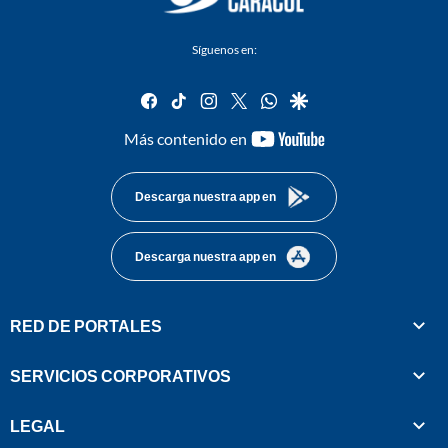
Síguenos en:
facebook
tiktok
instagram
twitter
whatsapp
google
youtube-
Más contenido en
footer
Descarga nuestra app en
Descarga nuestra app en
RED DE PORTALES
SERVICIOS CORPORATIVOS
LEGAL