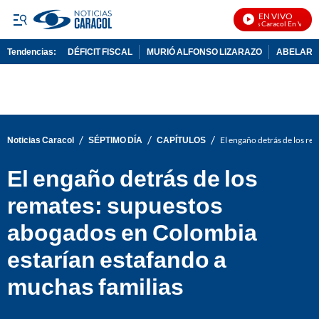
EN VIVO
Noticias Caracol En Vivo
Tendencias:
DÉFICIT FISCAL
MURIÓ ALFONSO LIZARAZO
ABELARDO
PUBLICIDAD
/
/
/
Noticias Caracol
SÉPTIMO DÍA
CAPÍTULOS
El engaño detrás de los re
El engaño detrás de los
remates: supuestos
abogados en Colombia
estarían estafando a
muchas familias