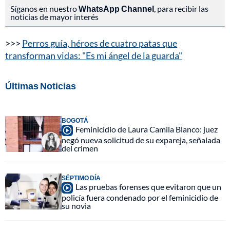
Síganos en nuestro
WhatsApp Channel
, para recibir las
noticias de mayor interés
>>>
Perros guía, héroes de cuatro patas que
transforman vidas: "Es mi ángel de la guarda"
Últimas Noticias
BOGOTÁ
Feminicidio de Laura Camila Blanco: juez
negó nueva solicitud de su expareja, señalada
del crimen
SÉPTIMO DÍA
Las pruebas forenses que evitaron que un
policía fuera condenado por el feminicidio de
su novia