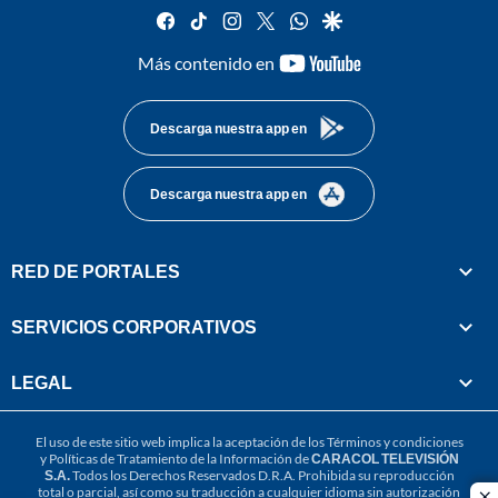
facebook
tiktok
instagram
twitter
whatsapp
google
youtube-
Más contenido en
footer
Descarga nuestra app en
Descarga nuestra app en
RED DE PORTALES
SERVICIOS CORPORATIVOS
LEGAL
El uso de este sitio web implica la aceptación de los
Términos y condiciones
y
Políticas de Tratamiento de la Información
de
CARACOL TELEVISIÓN
S.A.
Todos los Derechos Reservados D.R.A. Prohibida su reproducción
total o parcial, así como su traducción a cualquier idioma sin autorización