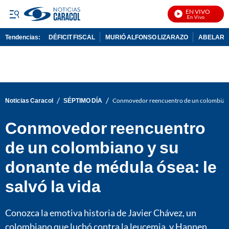
EN VIVO
No
Tendencias:
DÉFICIT FISCAL
MURIÓ ALFONSO LIZARAZO
ABELARDO
PUBLICIDAD
/
/
Noticias Caracol
SÉPTIMO DÍA
Conmovedor reencuentro de un colombiano y
Conmovedor reencuentro
de un colombiano y su
donante de médula ósea: le
salvó la vida
Conozca la emotiva historia de Javier Chávez, un
colombiano que luchó contra la leucemia, y Hannen