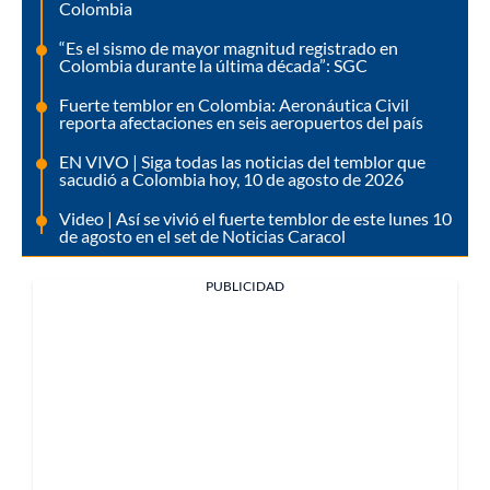
Colombia
“Es el sismo de mayor magnitud registrado en
Colombia durante la última década”: SGC
Fuerte temblor en Colombia: Aeronáutica Civil
reporta afectaciones en seis aeropuertos del país
EN VIVO | Siga todas las noticias del temblor que
sacudió a Colombia hoy, 10 de agosto de 2026
Video | Así se vivió el fuerte temblor de este lunes 10
de agosto en el set de Noticias Caracol
PUBLICIDAD