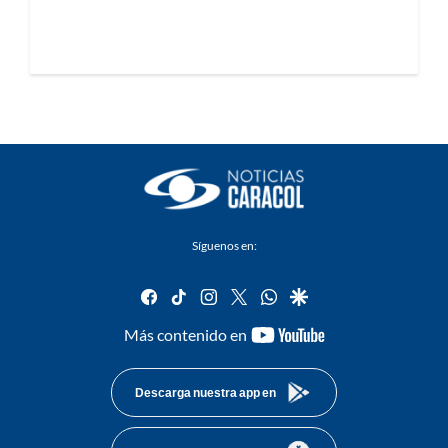
Síguenos en:
facebook
tiktok
instagram
twitter
whatsapp
google
youtube-
Más contenido en
footer
Descarga nuestra app en