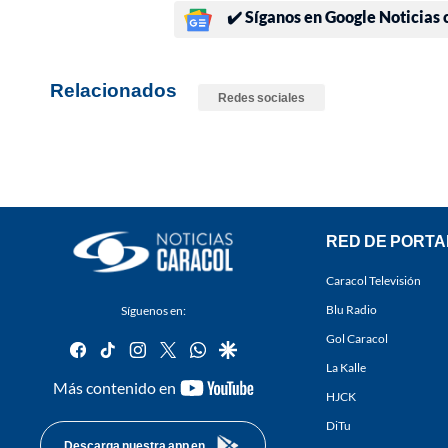
✔️ Síganos en Google Noticias
Relacionados
Redes sociales
RED DE PORTA
Caracol Televisión
Blu Radio
Síguenos en:
Gol Caracol
facebook
tiktok
instagram
twitter
whatsapp
google
La Kalle
youtube-
Más contenido en
HJCK
footer
DiTu
Descarga nuestra app en