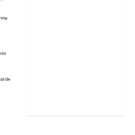
orma
ario
al de