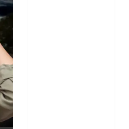
X
Whatsapp
Copiar enlace
Telegram
LinkedIn