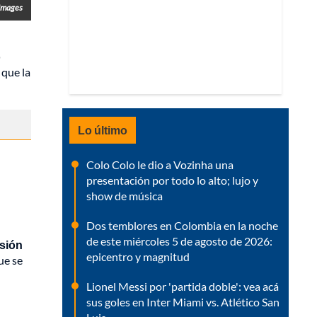
 Images
o
 que la
Lo último
Colo Colo le dio a Vozinha una
presentación por todo lo alto; lujo y
show de música
Dos temblores en Colombia en la noche
de este miércoles 5 de agosto de 2026:
esión
epicentro y magnitud
que se
Lionel Messi por 'partida doble': vea acá
sus goles en Inter Miami vs. Atlético San