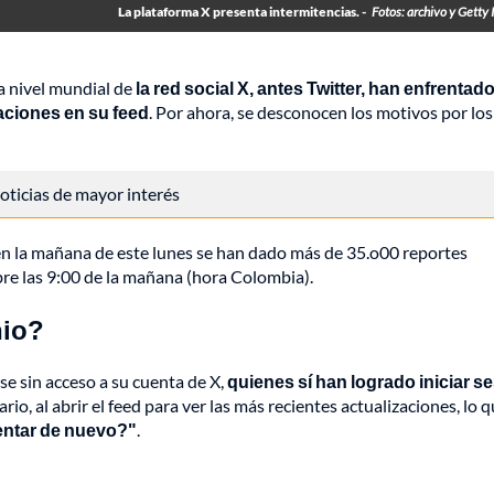
La plataforma X presenta intermitencias. -
Fotos: archivo y Getty
a nivel mundial de
la red social X, antes Twitter, han enfrentad
caciones en su feed
. Por ahora, se desconocen los motivos por los
 noticias de mayor interés
 en la mañana de este lunes se han dado más de 35.o00 reportes
obre las 9:00 de la mañana (hora Colombia).
nio?
 sin acceso a su cuenta de X,
quienes sí han logrado iniciar s
rario, al abrir el feed para ver las más recientes actualizaciones, lo 
tentar de nuevo?"
.