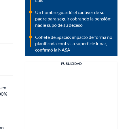
Luis
Un hombre guardó el cadáver de su
padre para seguir cobrando la pensión:
nadie supo de su deceso
Cohete de SpaceX impactó de forma no
planificada contra la superficie lunar,
confirmó la NASA
PUBLICIDAD
s en
 30%
an