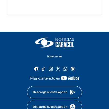
Síguenos en:
facebook
tiktok
instagram
twitter
whatsapp
google
youtube-
Más contenido en
footer
Descarga nuestra app en
Descarga nuestra app en