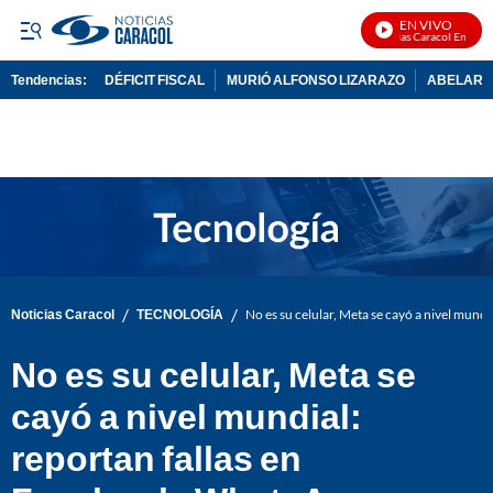
EN VIVO
Noticias Caracol En Vivo
Tendencias:
DÉFICIT FISCAL
MURIÓ ALFONSO LIZARAZO
ABELARDO
PUBLICIDAD
/
/
Noticias Caracol
TECNOLOGÍA
No es su celular, Meta se cayó a nivel mund
No es su celular, Meta se
cayó a nivel mundial:
reportan fallas en