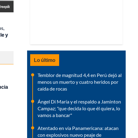
Freepik
os,
le y
Lo último
Temblor de magnitud 4,4 en Perú dejó al
menos un muerto y cuatro heridos por
ncia
caída de rocas
Ángel Di María y el respaldo a Jaminton
Campaz; "que decida lo que él quiera, lo
vamos a bancar"
Atentado en vía Panamericana: atacan
con explosivos nuevo peaje de