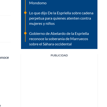
Mondomo
Lo que dijo De la Espriella sobre cadena
perpetua para quienes atenten contra
mujeres y niños
Gobierno de Abelardo de la Espriella
reconoce la soberanía de Marruecos
sobre el Sáhara occidental
PUBLICIDAD
conoce
e