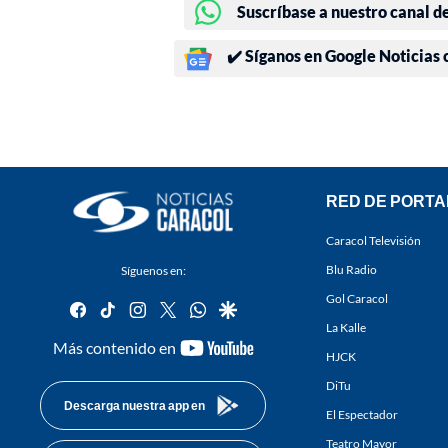
Suscríbase a nuestro canal d
✔️ Síganos en Google Noticias
RED DE PORTA
Caracol Televisión
Blu Radio
Síguenos en:
Gol Caracol
facebook
tiktok
instagram
twitter
whatsapp
google
La Kalle
youtube-
Más contenido en
HJCK
footer
DiTu
Descarga nuestra app en
El Espectador
Teatro Mayor