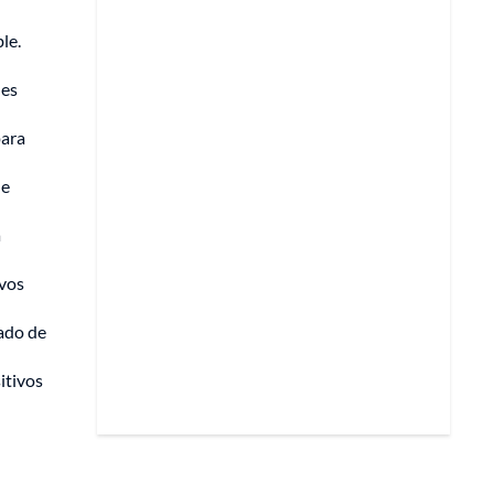
le.
des
para
de
a
ivos
rado de
itivos