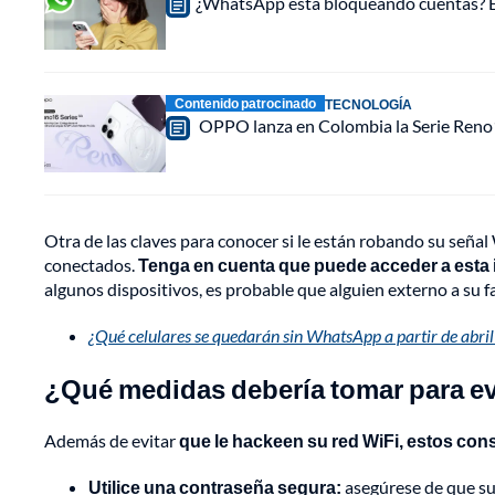
¿WhatsApp está bloqueando cuentas? Est
Contenido patrocinado
TECNOLOGÍA
OPPO lanza en Colombia la Serie Reno16
Otra de las claves para conocer si le están robando su señal 
conectados.
Tenga en cuenta que puede acceder a esta i
algunos dispositivos, es probable que alguien externo a su f
¿Qué celulares se quedarán sin WhatsApp a partir de abri
¿Qué medidas debería tomar para evi
Además de evitar
que le hackeen su red WiFi, estos cons
Utilice una contraseña segura:
asegúrese de que su 