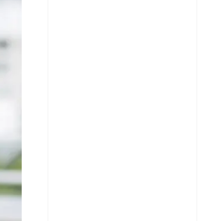
X
Whatsapp
Copiar enlace
Telegram
LinkedIn