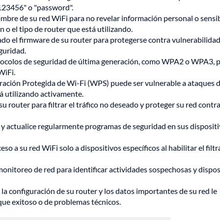
"123456" o "password".
mbre de su red WiFi para no revelar información personal o sensib
 o el tipo de router que está utilizando.
do el firmware de su router para protegerse contra vulnerabilida
eguridad.
tocolos de seguridad de última generación, como WPA2 o WPA3, 
 WiFi.
ración Protegida de Wi-Fi (WPS) puede ser vulnerable a ataques 
tá utilizando activamente.
 su router para filtrar el tráfico no deseado y proteger su red contr
 y actualice regularmente programas de seguridad en sus disposit
ceso a su red WiFi solo a dispositivos específicos al habilitar el filt
monitoreo de red para identificar actividades sospechosas y dispos
la configuración de su router y los datos importantes de su red le
aque exitoso o de problemas técnicos.