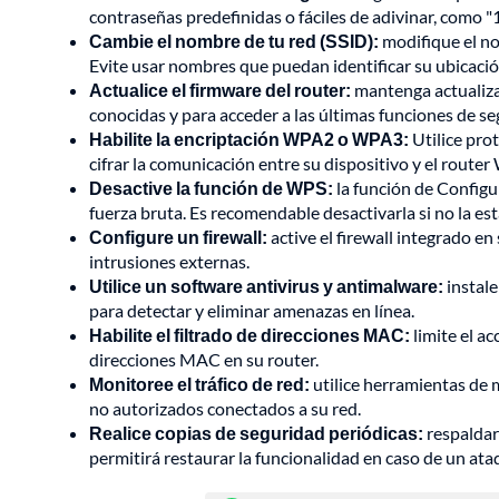
contraseñas predefinidas o fáciles de adivinar, como 
Cambie el nombre de tu red (SSID):
modifique el no
Evite usar nombres que puedan identificar su ubicación
Actualice el firmware del router:
mantenga actualiza
conocidas y para acceder a las últimas funciones de s
Habilite la encriptación WPA2 o WPA3:
Utilice pro
cifrar la comunicación entre su dispositivo y el router
Desactive la función de WPS:
la función de Configu
fuerza bruta. Es recomendable desactivarla si no la es
Configure un firewall:
active el firewall integrado en
intrusiones externas.
Utilice un software antivirus y antimalware:
instale
para detectar y eliminar amenazas en línea.
Habilite el filtrado de direcciones MAC:
limite el ac
direcciones MAC en su router.
Monitoree el tráfico de red:
utilice herramientas de 
no autorizados conectados a su red.
Realice copias de seguridad periódicas:
respaldar 
permitirá restaurar la funcionalidad en caso de un at