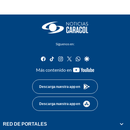
Síguenos en:
facebook
tiktok
instagram
twitter
whatsapp
google
youtube-
Más contenido en
footer
Descarga nuestra app en
Descarga nuestra app en
RED DE PORTALES