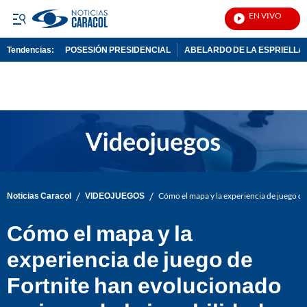
EN VIVO
Notic
Tendencias:
POSESIÓN PRESIDENCIAL
ABELARDO DE LA ESPRIELLA
PUBLICIDAD
/
/
Noticias Caracol
VIDEOJUEGOS
Cómo el mapa y la experiencia de juego d
Cómo el mapa y la
experiencia de juego de
Fortnite han evolucionado