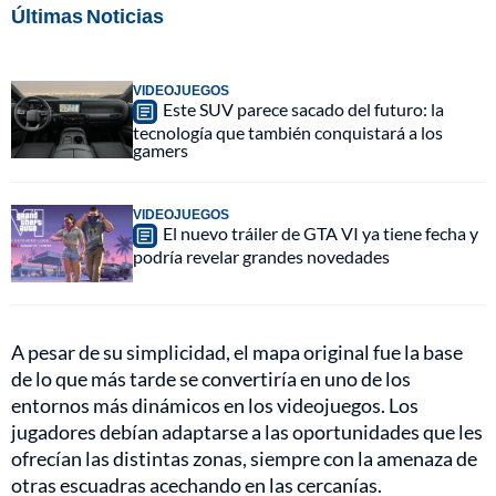
Últimas Noticias
VIDEOJUEGOS
Este SUV parece sacado del futuro: la
tecnología que también conquistará a los
gamers
VIDEOJUEGOS
El nuevo tráiler de GTA VI ya tiene fecha y
podría revelar grandes novedades
A pesar de su simplicidad, el mapa original fue la base
de lo que más tarde se convertiría en uno de los
entornos más dinámicos en los videojuegos. Los
jugadores debían adaptarse a las oportunidades que les
ofrecían las distintas zonas, siempre con la amenaza de
otras escuadras acechando en las cercanías.