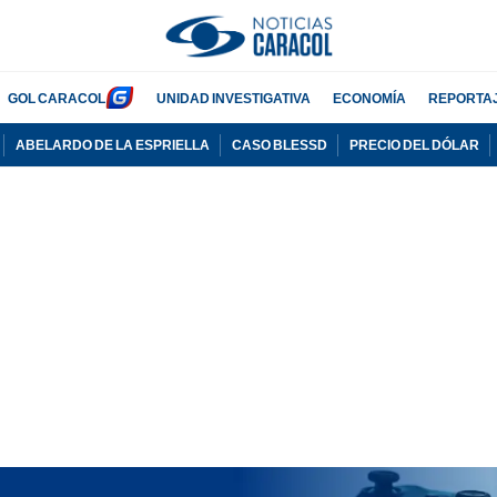
GOL CARACOL
UNIDAD INVESTIGATIVA
ECONOMÍA
REPORTA
ABELARDO DE LA ESPRIELLA
CASO BLESSD
PRECIO DEL DÓLAR
PUBLICIDAD