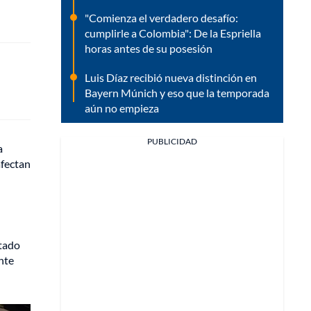
"Comienza el verdadero desafío:
cumplirle a Colombia": De la Espriella
horas antes de su posesión
Luis Díaz recibió nueva distinción en
Bayern Múnich y eso que la temporada
aún no empieza
PUBLICIDAD
a
afectan
itado
nte