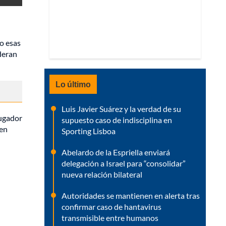
o esas
deran
Lo último
Luis Javier Suárez y la verdad de su
jugador
supuesto caso de indisciplina en
 en
Sporting Lisboa
Abelardo de la Espriella enviará
delegación a Israel para “consolidar”
nueva relación bilateral
Autoridades se mantienen en alerta tras
confirmar caso de hantavirus
transmisible entre humanos