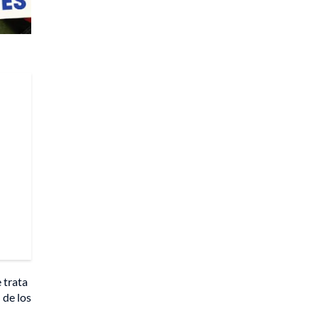
 trata
 de los