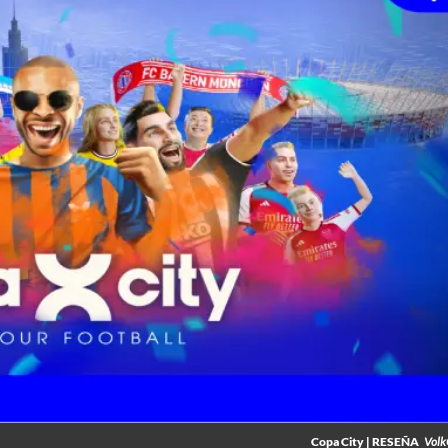
Copa City | RESEÑA
Vol