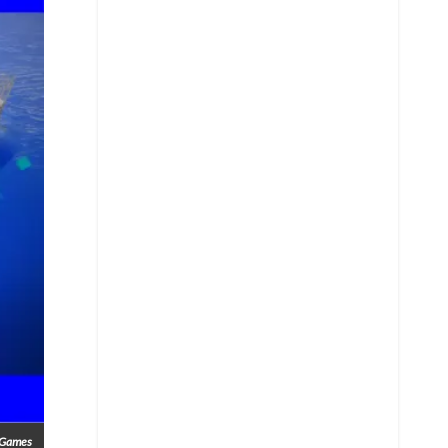
Whatsapp
Copiar enlace
Telegram
LinkedIn
kGames