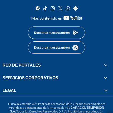
facebook
tiktok
instagram
twitter
whatsapp
google
youtube-
Más contenido en
footer
Descarga nuestra app en
Descarga nuestra app en
RED DE PORTALES
SERVICIOS CORPORATIVOS
LEGAL
El uso de este sitio web implica la aceptación de los
Términos y condiciones
y
Políticas de Tratamiento de la Información
de
CARACOL TELEVISIÓN
S.A.
Todos los Derechos Reservados D.R.A. Prohibida su reproducción