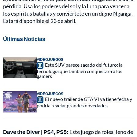
pérdida. Usa los poderes del sol y la luna para vencer a
los espíritus batallas y conviértete en un digno Nganga.
Estará disponible el 23 de abril.
Últimas Noticias
VIDEOJUEGOS
Este SUV parece sacado del futuro: la
tecnología que también conquistará a los
gamers
VIDEOJUEGOS
El nuevo tráiler de GTA VI ya tiene fecha y
podría revelar grandes novedades
Dave the Diver | PS4, PS5:
Este juego de roles lleno de