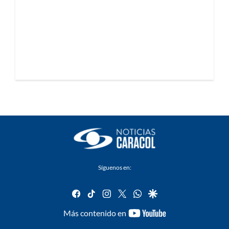
Síguenos en:
facebook
tiktok
instagram
twitter
whatsapp
google
youtube-
Más contenido en
footer