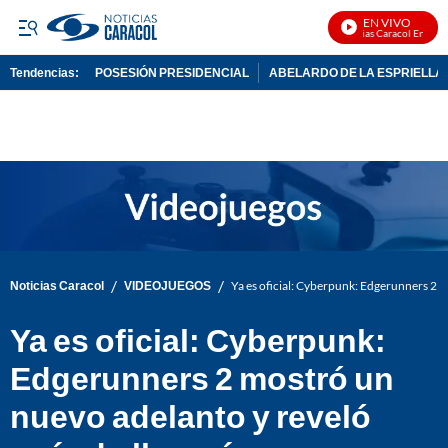
EN VIVO
Noticias Caracol En Vivo
Tendencias:
POSESIÓN PRESIDENCIAL
ABELARDO DE LA ESPRIELLA
PUBLICIDAD
/
/
Noticias Caracol
VIDEOJUEGOS
Ya es oficial: Cyberpunk: Edgerunners 2 
Ya es oficial: Cyberpunk:
Edgerunners 2 mostró un
nuevo adelanto y reveló