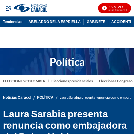
EN VIVO
Noticias Caracol En Viv
Tendencias:
ABELARDO DE LA ESPRIELLA
GABINETE
ACCIDENTE 
PUBLICIDAD
ELECCIONES COLOMBIA
Elecciones presidenciales
Elecciones Congreso
/
/
Noticias Caracol
POLÍTICA
Laura Sarabia presenta renuncia como embajado
Laura Sarabia presenta
renuncia como embajadora