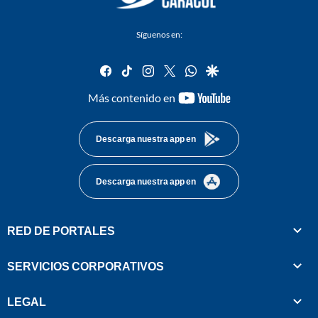
Síguenos en:
facebook
tiktok
instagram
twitter
whatsapp
google
youtube-
Más contenido en
footer
Descarga nuestra app en
Descarga nuestra app en
RED DE PORTALES
SERVICIOS CORPORATIVOS
LEGAL