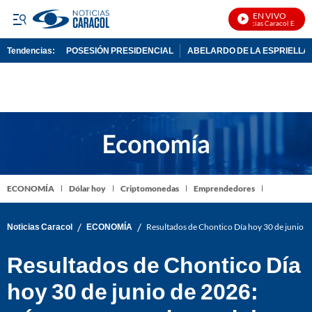
EN VIVO
Noticias Caracol En Vivo
Tendencias:
POSESIÓN PRESIDENCIAL
ABELARDO DE LA ESPRIELLA
PUBLICIDAD
ECONOMÍA
Dólar hoy
Criptomonedas
Emprendedores
/
/
Noticias Caracol
ECONOMÍA
Resultados de Chontico Día hoy 30 de junio d
Resultados de Chontico Día
hoy 30 de junio de 2026: