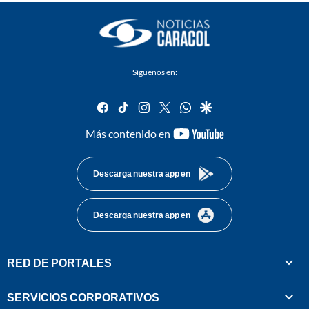
Síguenos en:
facebook
tiktok
instagram
twitter
whatsapp
google
youtube-
Más contenido en
footer
Descarga nuestra app en
Descarga nuestra app en
RED DE PORTALES
SERVICIOS CORPORATIVOS