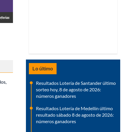
rferias
Lo último
dos,
Resultados Lotería de Santander último
sorteo hoy, 8 de agosto de 2026:
números ganadores
Resultados Lotería de Medellín último
resultado sábado 8 de agosto de 2026:
números ganadores