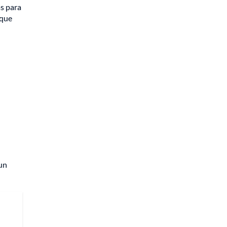
as para
 que
 un