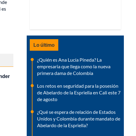
nde
 es
Lo último
¿Quién es Ana Lucía Pineda? La
empresaria que llega como la nueva
primera dama de Colombia
nder
Los retos en seguridad para la posesión
de Abelardo de la Espriella en Cali este 7
de agosto
¿Qué se espera de relación de Estados
Unidos y Colombia durante mandato de
Abelardo de la Espriella?