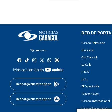
RED DE PORTA
Caracol Televisión
Blu Radio
Síguenos en:
Gol Caracol
facebook
tiktok
instagram
twitter
whatsapp
google
La Kalle
youtube-
Más contenido en
HJCK
footer
DiTu
Descarga nuestra app en
El Espectador
Teatro Mayor
Descarga nuestra app en
Caracol Internacional
Caracol Corporativo