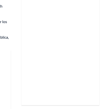
ch
r los
blica,