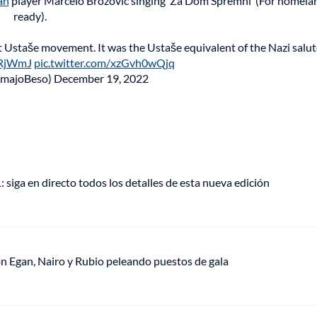
an
player Marcelo Brozovic singing ‘Za Dom Spremni’ (For homela
ready).
st Ustaše movement. It was the Ustaše equivalent of the Nazi salut
4RjWmJ
pic.twitter.com/xzGvh0wQjq
SmajoBeso)
December 19, 2022
 siga en directo todos los detalles de esta nueva edición
 con Egan, Nairo y Rubio peleando puestos de gala