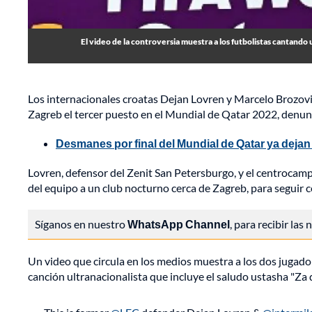
El video de la controversia muestra a los futbolistas cantando 
Los internacionales croatas Dejan Lovren y Marcelo Brozovic
Zagreb el tercer puesto en el Mundial de Qatar 2022, denunci
Desmanes por final del Mundial de Qatar ya deja
Lovren, defensor del Zenit San Petersburgo, y el centrocampi
del equipo a un club nocturno cerca de Zagreb, para seguir cel
Síganos en nuestro
WhatsApp Channel
, para recibir las
Un video que circula en los medios muestra a los dos jugad
canción ultranacionalista que incluye el saludo ustasha "Za 