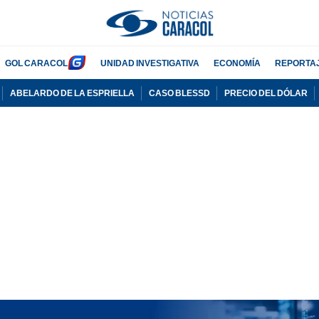
GOL CARACOL
UNIDAD INVESTIGATIVA
ECONOMÍA
REPORTA
ABELARDO DE LA ESPRIELLA
CASO BLESSD
PRECIO DEL DÓLAR
PUBLICIDAD