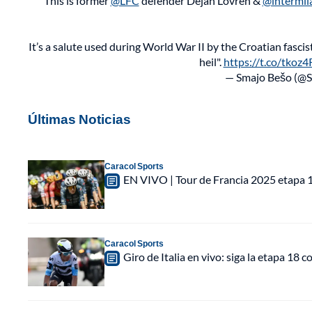
This is former
@LFC
defender Dejan Lovren &
@intermil
It’s a salute used during World War II by the Croatian fasci
heil".
https://t.co/tkoz
— Smajo Bešo (@
Últimas Noticias
Caracol Sports
EN VIVO | Tour de Francia 2025 etapa 1:
Caracol Sports
Giro de Italia en vivo: siga la etapa 18