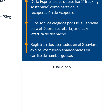
nd -
De la Espriella dice que se hará “fracking
sostenible” como parte de la
recuperación de Ecopetrol
e "Sieg
Ellos son los elegidos por De la Espriella
para el Dapre, secretaría jurídica y
jefatura de despacho
Registran dos atentados en el Guaviare:
explosivos fueron abandonados en
carrito de hamburguesas
PUBLICIDAD