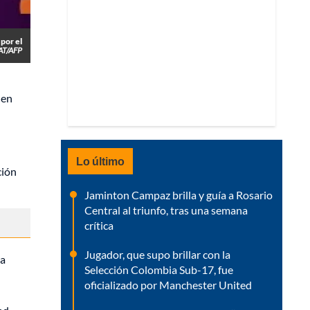
 por el
AT/AFP
 en
Lo último
ción
Jaminton Campaz brilla y guía a Rosario
Central al triunfo, tras una semana
crítica
Jugador, que supo brillar con la
na
Selección Colombia Sub-17, fue
oficializado por Manchester United