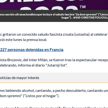
una canción ultranacionalista que incluye el saludo fascista "Za dom spremni" (“Listos
hogar”).
ANNE-CHRISTINE POUJOUL
 gritaron un conocido saludo fascista croata (ustasha) al celebrar
ó este lunes la prensa local.
n 227 personas detenidas en Francia
sta Brozovic, del Inter Milán, se fueron tras la espectacular recep
ebrando, informa el diario "Jutarnji list".
 noticias de mayor interés
ores bebiendo alcohol, cantando, a pecho descubierto, cantando u
dom spremni" (“Listos por el hogar”).