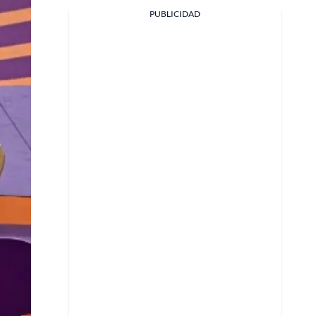
PUBLICIDAD
Facebook
X
Whatsapp
Copiar enlace
Telegram
LinkedIn