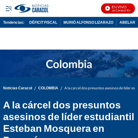
EN VIVO
Noticias Caracol En Vivo
Tendencias:
DÉFICIT FISCAL
MURIÓ ALFONSO LIZARAZO
ABELARDO
PUBLICIDAD
/
/
Noticias Caracol
COLOMBIA
A la cárcel dos presuntos asesinos de líder e
A la cárcel dos presuntos
asesinos de líder estudiantil
Esteban Mosquera en