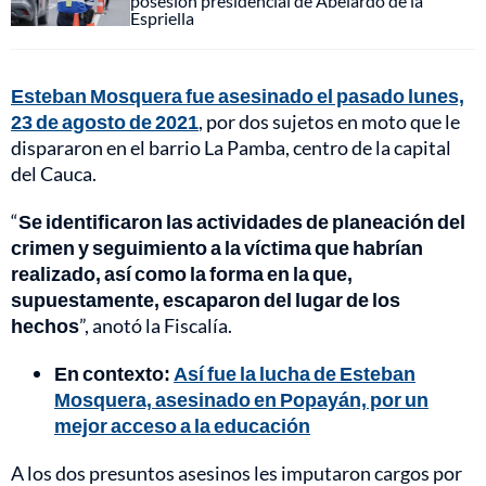
posesión presidencial de Abelardo de la
Espriella
Esteban Mosquera fue asesinado el pasado lunes,
23 de agosto de 2021
, por dos sujetos en moto que le
dispararon en el barrio La Pamba, centro de la capital
del Cauca.
“
Se identificaron las actividades de planeación del
crimen y seguimiento a la víctima que habrían
realizado, así como la forma en la que,
supuestamente, escaparon del lugar de los
hechos
”, anotó la Fiscalía.
En contexto:
Así fue la lucha de Esteban
Mosquera, asesinado en Popayán, por un
mejor acceso a la educación
A los dos presuntos asesinos les imputaron cargos por