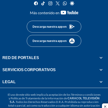
facebook
tiktok
instagram
twitter
whatsapp
google
youtube-
Más contenido en
footer
Descarga nuestra app en
Descarga nuestra app en
RED DE PORTALES
SERVICIOS CORPORATIVOS
LEGAL
El uso de este sitio web implica la aceptación de los
Términos y condiciones
y
Políticas de Tratamiento de la Información
de
CARACOL TELEVISIÓN
S.A.
Todos los Derechos Reservados D.R.A. Prohibida su reproducción
total o parcial, así como su traducción a cualquier idioma sin autorización