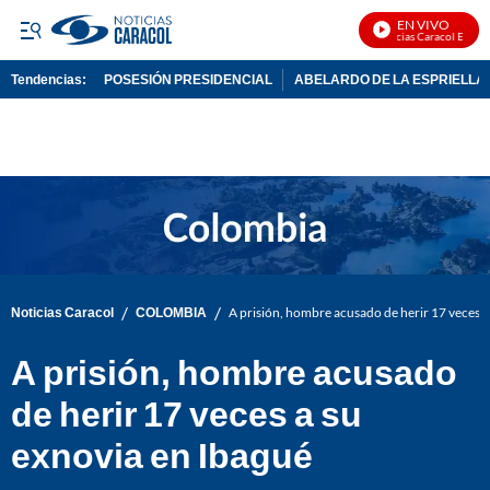
EN VIVO
Noticias Caracol En Vivo
Tendencias:
POSESIÓN PRESIDENCIAL
ABELARDO DE LA ESPRIELLA
PUBLICIDAD
/
/
Noticias Caracol
COLOMBIA
A prisión, hombre acusado de herir 17 veces a
A prisión, hombre acusado
de herir 17 veces a su
exnovia en Ibagué