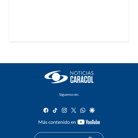
Síguenos en:
facebook
tiktok
instagram
twitter
whatsapp
google
youtube-
Más contenido en
footer