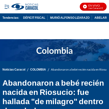
EN VIVO
Noticias Caracol En Vivo
Tendencias:
DÉFICIT FISCAL
MURIÓ ALFONSO LIZARAZO
ABELARDO
PUBLICIDAD
/
/
Noticias Caracol
COLOMBIA
Abandonaron a bebé recién nacida en Riosucio:
Abandonaron a bebé recién
nacida en Riosucio: fue
hallada "de milagro" dentro