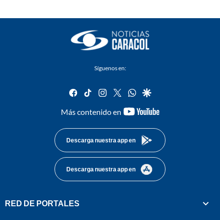
Síguenos en:
facebook
tiktok
instagram
twitter
whatsapp
google
youtube-
Más contenido en
footer
Descarga nuestra app en
Descarga nuestra app en
RED DE PORTALES