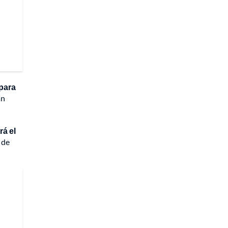
 para
an
rá el
 de