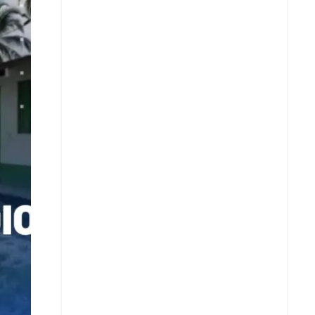
Facebook
X
Whatsapp
Copiar enlace
Telegram
LinkedIn