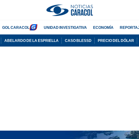
GOL CARACOL
UNIDAD INVESTIGATIVA
ECONOMÍA
REPORTA
ABELARDO DE LA ESPRIELLA
CASO BLESSD
PRECIO DEL DÓLAR
PUBLICIDAD