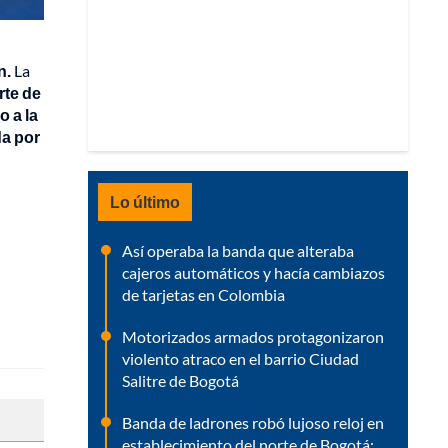
n.
La
rte de
o a la
da por
Lo último
Así operaba la banda que alteraba
cajeros automáticos y hacía cambiazos
de tarjetas en Colombia
Motorizados armados protagonizaron
violento atraco en el barrio Ciudad
Salitre de Bogotá
Banda de ladrones robó lujoso reloj en
establecimiento del norte de Bogotá: