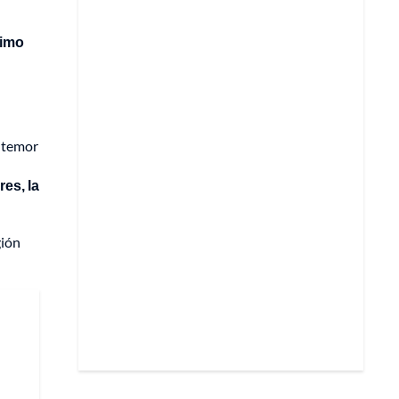
simo
l temor
es, la
gión