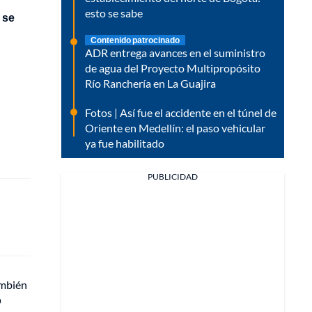
esto se sabe
 se
Contenido patrocinado
ADR entrega avances en el suministro
de agua del Proyecto Multipropósito
Río Ranchería en La Guajira
Fotos | Así fue el accidente en el túnel de
Oriente en Medellín: el paso vehicular
ya fue habilitado
PUBLICIDAD
ambién
o