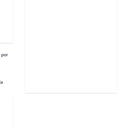
s por
la