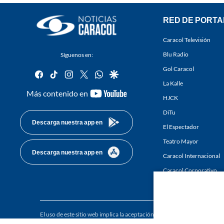
RED DE PORTA
Caracol Televisión
Blu Radio
Síguenos en:
Gol Caracol
facebook
tiktok
instagram
twitter
whatsapp
google
La Kalle
youtube-
Más contenido en
HJCK
footer
DiTu
Descarga nuestra app en
El Espectador
Teatro Mayor
Descarga nuestra app en
Caracol Internacional
Caracol Corporativo
Caracol Next
El uso de este sitio web implica la aceptación de los
Términos y condici
Derechos Reservados D.R.A. Prohibida su reproducción total o parcial, a