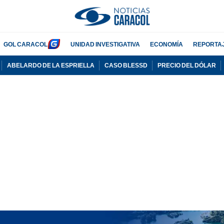
GOL CARACOL
UNIDAD INVESTIGATIVA
ECONOMÍA
REPORTA
ABELARDO DE LA ESPRIELLA
CASO BLESSD
PRECIO DEL DÓLAR
PUBLICIDAD