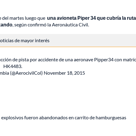
de del martes luego que
una avioneta Piper 34 que cubría la ruta
izando
, según confirmó la Aeronáutica Civil.
 noticias de mayor interés
cción de pista por accidente de una aeronave Pipper34 con matrí
HK4483.
mbia (@AerocivilCol)
November 18, 2015
e: explosivos fueron abandonados en carrito de hamburguesas