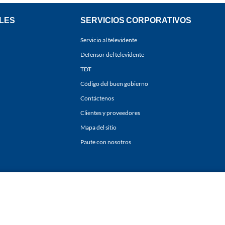
LES
SERVICIOS CORPORATIVOS
Servicio al televidente
Defensor del televidente
TDT
Código del buen gobierno
Contáctenos
Clientes y proveedores
Mapa del sitio
Paute con nosotros
ones
y
Políticas de Tratamiento de la Información
de
CARACOL TELEVISIÓN S.A.
Todo
sí como su traducción a cualquier idioma sin autorización escrita de su titular. Repro