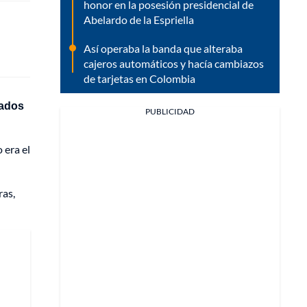
honor en la posesión presidencial de
Abelardo de la Espriella
Así operaba la banda que alteraba
cajeros automáticos y hacía cambiazos
de tarjetas en Colombia
vados
PUBLICIDAD
 era el
ras,