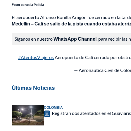
Foto: cortesía Policía
El aeropuerto Alfonso Bonilla Aragón fue cerrado en la tar
Medellin – Cali se salió de la pista cuando estaba aterr
Síganos en nuestro
WhatsApp Channel
, para recibir las
#AtentosViajeros
Aeropuerto de Cali cerrado por obstru
— Aeronáutica Civil de Colo
Últimas Noticias
COLOMBIA
Registran dos atentados en el Guaviar