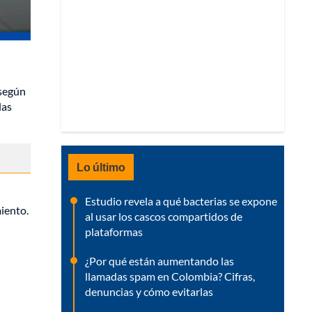
 según
las
Lo último
Estudio revela a qué bacterias se expone
iento.
al usar los cascos compartidos de
plataformas
¿Por qué están aumentando las
llamadas spam en Colombia? Cifras,
denuncias y cómo evitarlas