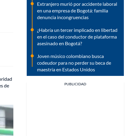
Extranjero murió por accidente laboral
en una empresa de Bogotá: familia
denuncia incongruencias
¿Habría un tercer implicado en libertad
en el caso del conductor de plataforma
asesinado en Bogotá?
Joven músico colombiano busca
codeudor para no perder su beca de
maestría en Estados Unidos
oridad
PUBLICIDAD
es de