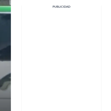
PUBLICIDAD
Facebook
X
Whatsapp
Copiar enlace
Telegram
LinkedIn