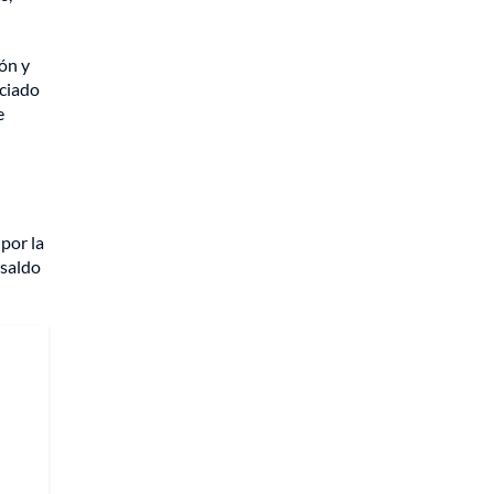
ión y
iciado
e
por la
 saldo