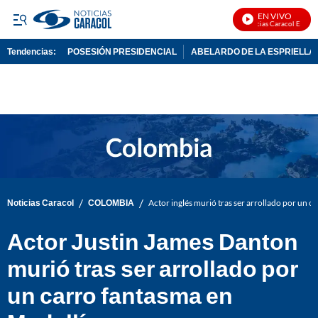
EN VIVO
Noticias Caracol En Vivo
Tendencias:
POSESIÓN PRESIDENCIAL
ABELARDO DE LA ESPRIELLA
PUBLICIDAD
/
/
Noticias Caracol
COLOMBIA
Actor inglés murió tras ser arrollado por un c
Actor Justin James Danton
murió tras ser arrollado por
un carro fantasma en