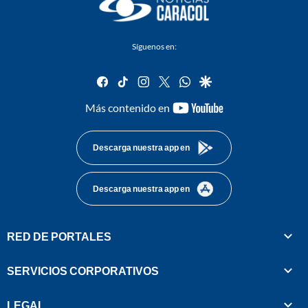
Síguenos en:
facebook
tiktok
instagram
twitter
whatsapp
google
youtube-
Más contenido en
footer
Descarga nuestra app en
Descarga nuestra app en
RED DE PORTALES
SERVICIOS CORPORATIVOS
LEGAL