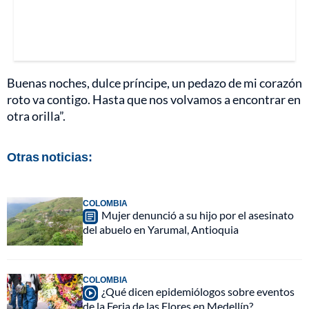
Buenas noches, dulce príncipe, un pedazo de mi corazón
roto va contigo. Hasta que nos volvamos a encontrar en
otra orilla”.
Otras noticias:
COLOMBIA
Mujer denunció a su hijo por el asesinato
del abuelo en Yarumal, Antioquia
COLOMBIA
¿Qué dicen epidemiólogos sobre eventos
de la Feria de las Flores en Medellín?