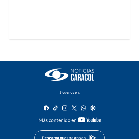
Síguenos en:
facebook
tiktok
instagram
twitter
whatsapp
google
youtube-
Más contenido en
footer
Descarga nuestra app en