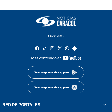
Síguenos en:
facebook
tiktok
instagram
twitter
whatsapp
google
youtube-
Más contenido en
footer
Descarga nuestra app en
Descarga nuestra app en
RED DE PORTALES