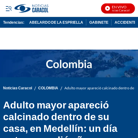
EN VIVO
Noticias Caracol En Viv
Tendencias:
ABELARDO DE LA ESPRIELLA
GABINETE
ACCIDENTE 
PUBLICIDAD
/
/
Noticias Caracol
COLOMBIA
Adulto mayor apareció calcinado dentro de su 
Adulto mayor apareció
calcinado dentro de su
casa, en Medellín: un día