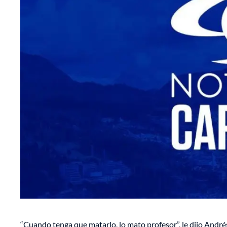
“Cuando tenga que matarlo, lo mato profesor”, le dijo Andrés