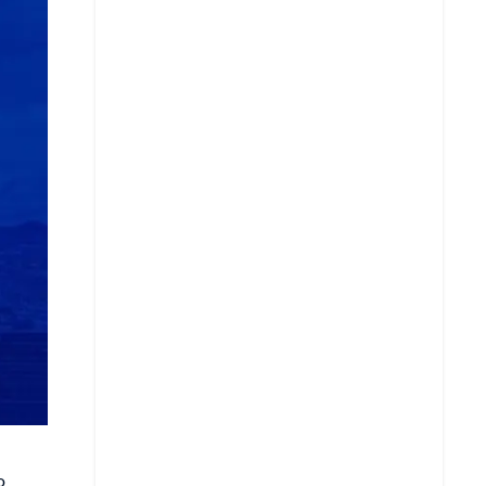
Copiar enlace
Telegram
LinkedIn
o