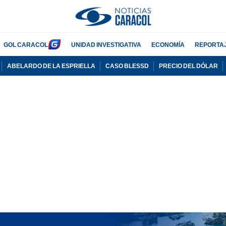
GOL CARACOL
UNIDAD INVESTIGATIVA
ECONOMÍA
REPORTA
ABELARDO DE LA ESPRIELLA
CASO BLESSD
PRECIO DEL DÓLAR
PUBLICIDAD