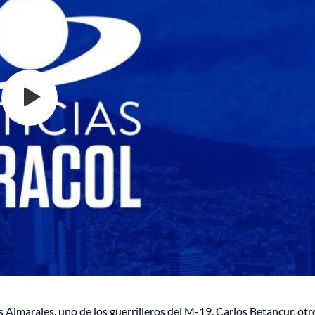
 Almarales, uno de los guerrilleros del M-19. Carlos Betancur, otr