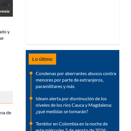
erencia
ado y
ue
Lo último
Condenas por aberrantes abusos contra
menores por parte de extranjeros,
paramilitares y más
Ideam alerta por disminución de los
niveles de los ríos Cauca y Magdalena:
¿qué medidas se tomarán?
ana de
Temblor en Colombia en la noche de
este miércoles 5 de agosto de 2026: