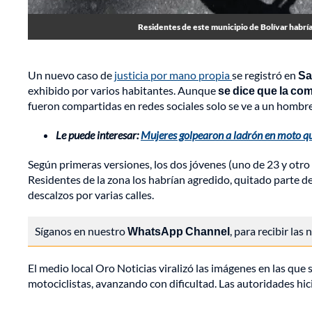
Residentes de este municipio de Bolívar habrí
Un nuevo caso de
justicia por mano propia
se registró en
Sa
exhibido por varios habitantes. Aunque
se dice que la co
fueron compartidas en redes sociales solo se ve a un hombre
Le puede interesar:
Mujeres golpearon a ladrón en moto que,
Según primeras versiones, los dos jóvenes (uno de 23 y otro
Residentes de la zona los habrían agredido, quitado parte d
descalzos por varias calles.
Síganos en nuestro
WhatsApp Channel
, para recibir las
El medio local Oro Noticias viralizó las imágenes en las qu
motociclistas, avanzando con dificultad. Las autoridades hi