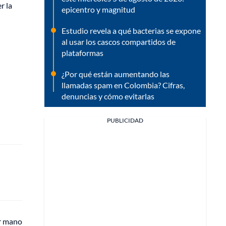
r la
epicentro y magnitud
Estudio revela a qué bacterias se expone
al usar los cascos compartidos de
plataformas
¿Por qué están aumentando las
llamadas spam en Colombia? Cifras,
denuncias y cómo evitarlas
PUBLICIDAD
or mano