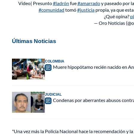
Vídeo| Presunto
#ladrón
fue
#amarrado
y paseado por las
#comunidad
tomó
#justicia
propia, ya que esta
¿Qué opina?
p
— Oro Noticias (@o
Últimas Noticias
COLOMBIA
Muere hipopótamo recién nacido en Anti
JUDICIAL
Condenas por aberrantes abusos contra 
"Una vez más la Policía Nacional hace la recomendación y la