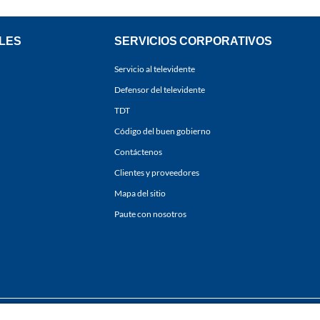
LES
SERVICIOS CORPORATIVOS
Servicio al televidente
Defensor del televidente
TDT
Código del buen gobierno
Contáctenos
Clientes y proveedores
Mapa del sitio
Paute con nosotros
ones
y
Políticas de Tratamiento de la Información
de
CARACOL TELEVISIÓN S.A.
Todo