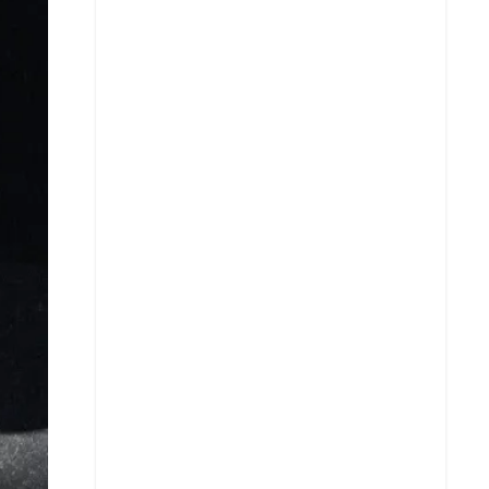
Facebook
X
Whatsapp
Copiar enlace
Telegram
LinkedIn