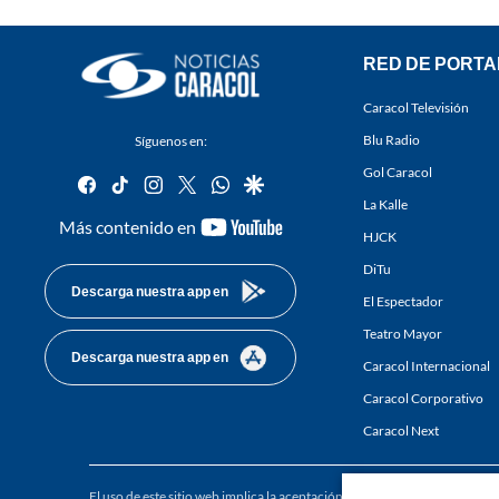
RED DE PORTA
Caracol Televisión
Blu Radio
Síguenos en:
Gol Caracol
facebook
tiktok
instagram
twitter
whatsapp
google
La Kalle
youtube-
Más contenido en
HJCK
footer
DiTu
Descarga nuestra app en
El Espectador
Teatro Mayor
Descarga nuestra app en
Caracol Internacional
Caracol Corporativo
Caracol Next
El uso de este sitio web implica la aceptación de los
Términos y condici