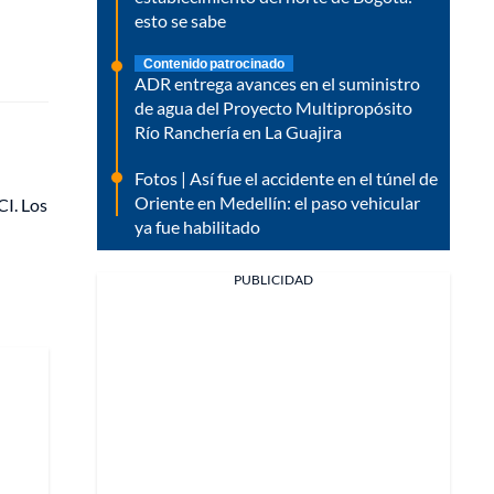
esto se sabe
Contenido patrocinado
ADR entrega avances en el suministro
de agua del Proyecto Multipropósito
Río Ranchería en La Guajira
Fotos | Así fue el accidente en el túnel de
Oriente en Medellín: el paso vehicular
CI. Los
ya fue habilitado
PUBLICIDAD