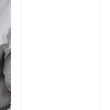
Facebook
X
Whatsapp
Copiar enlace
Telegram
LinkedIn