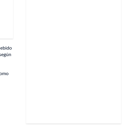
debido
 según
 como