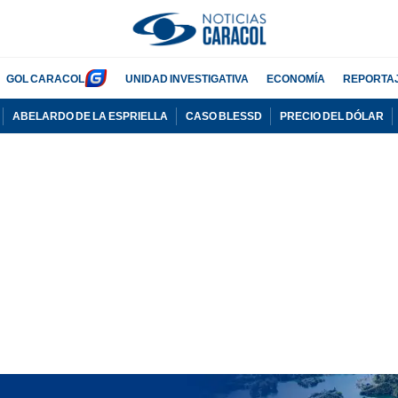
GOL CARACOL
UNIDAD INVESTIGATIVA
ECONOMÍA
REPORTA
ABELARDO DE LA ESPRIELLA
CASO BLESSD
PRECIO DEL DÓLAR
PUBLICIDAD