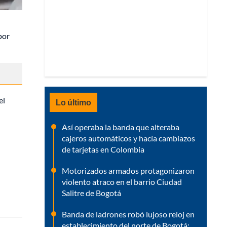
por
el
Lo último
Así operaba la banda que alteraba
cajeros automáticos y hacía cambiazos
de tarjetas en Colombia
Motorizados armados protagonizaron
violento atraco en el barrio Ciudad
Salitre de Bogotá
Banda de ladrones robó lujoso reloj en
establecimiento del norte de Bogotá: