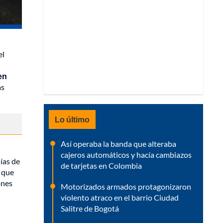
el
en
as
Lo último
Así operaba la banda que alteraba
cajeros automáticos y hacía cambiazos
ías de
de tarjetas en Colombia
n que
ones
Motorizados armados protagonizaron
violento atraco en el barrio Ciudad
Salitre de Bogotá