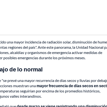
cido una mayor incidencia de radiación solar, disminución de hum
ntas regiones del país". Ante este panorama, la Unidad Nacional p
ones, alcaldías y organismos de emergencia activar medidas de
der posibles emergencias durante los próximos meses.
ajo de lo normal
 "se prevé una mayor recurrencia de días secos y lluvias por debaj
oyecciones muestran una
mayor frecuencia de días secos en sec
mperaturas seguirían por encima de los promedios históricos,
gunos valles interandinos.
 señaló que
desde marzo se viene registrando una disminució