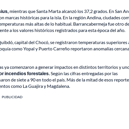
ius,
mientras que Santa Marta alcanzó los 37,2 grados. En San A
 marcas históricas para la isla. En la región Andina, ciudades co
mperaturas más altas de lo habitual. Barrancabermeja fue otro de
te a los valores históricos registrados para esta época del año.
Quibdó, capital del Chocó, se registraron temperaturas superiores 
noquía como Yopal y Puerto Carreño reportaron anomalías cercana
ias ya comenzaron a generar impactos en distintos territorios y un
or incendios forestales.
Según las cifras entregadas por las
saron de siete a 90 en todo el país. Más de la mitad de esos reporte
entos como La Guajira y Magdalena.
PUBLICIDAD