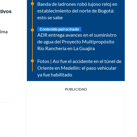
Banda de ladrones robó lujoso reloj en
establecimiento del norte de Bogotá:
tivos
esto se sabe
Contenido patrocinado
cima
ADR entrega avances en el suministro
de agua del Proyecto Multipropósito
Río Ranchería en La Guajira
Fotos | Así fue el accidente en el túnel de
Oriente en Medellín: el paso vehicular
ya fue habilitado
PUBLICIDAD