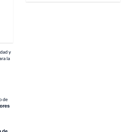
edad y
ara la
o de
tores
n de