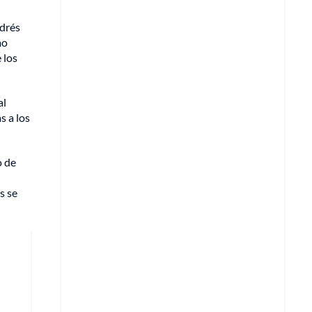
ndrés
mo
 los
al
s a los
o de
s se