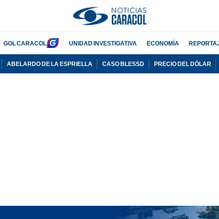
GOL CARACOL
UNIDAD INVESTIGATIVA
ECONOMÍA
REPORTA
ABELARDO DE LA ESPRIELLA
CASO BLESSD
PRECIO DEL DÓLAR
PUBLICIDAD