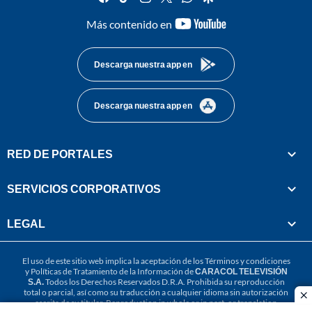
youtube-
Más contenido en
footer
Descarga nuestra app en
Descarga nuestra app en
RED DE PORTALES
SERVICIOS CORPORATIVOS
LEGAL
El uso de este sitio web implica la aceptación de los
Términos y condiciones
y
Políticas de Tratamiento de la Información
de
CARACOL TELEVISIÓN
S.A.
Todos los Derechos Reservados D.R.A. Prohibida su reproducción
total o parcial, así como su traducción a cualquier idioma sin autorización
cl
escrita de su titular. Reproduction in whole or in part, or translation