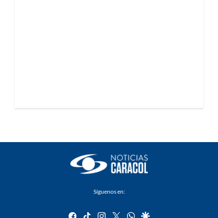
Síguenos en:
facebook
tiktok
instagram
twitter
whatsapp
google