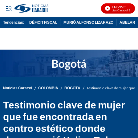
EN VIVO
Noticias Caracol En Vivo
Tendencias:
DÉFICIT FISCAL
MURIÓ ALFONSO LIZARAZO
ABELARDO
PUBLICIDAD
/
/
/
Noticias Caracol
COLOMBIA
BOGOTÁ
Testimonio clave de mujer que f
Testimonio clave de mujer
que fue encontrada en
centro estético donde