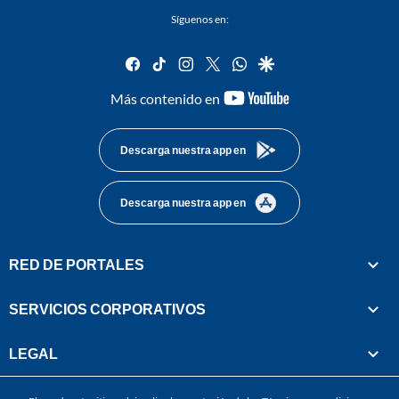
Síguenos en:
facebook
tiktok
instagram
twitter
whatsapp
google
youtube-
Más contenido en
footer
Descarga nuestra app en
Descarga nuestra app en
RED DE PORTALES
SERVICIOS CORPORATIVOS
LEGAL