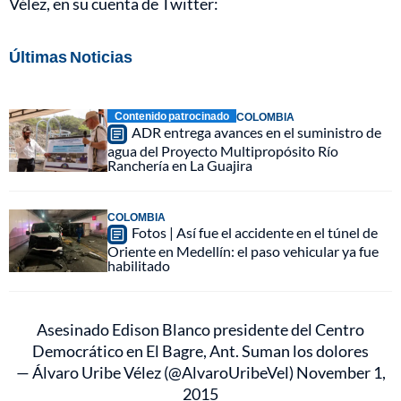
Vélez, en su cuenta de Twitter:
Últimas Noticias
Contenido patrocinado
COLOMBIA
ADR entrega avances en el suministro de
agua del Proyecto Multipropósito Río
Ranchería en La Guajira
COLOMBIA
Fotos | Así fue el accidente en el túnel de
Oriente en Medellín: el paso vehicular ya fue
habilitado
Asesinado Edison Blanco presidente del Centro
Democrático en El Bagre, Ant. Suman los dolores
— Álvaro Uribe Vélez (@AlvaroUribeVel)
November 1,
2015