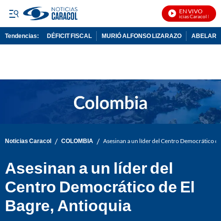
EN VIVO
Noticias Caracol En Viv
Tendencias:
DÉFICIT FISCAL
MURIÓ ALFONSO LIZARAZO
ABELARDO
PUBLICIDAD
/
/
Noticias Caracol
COLOMBIA
Asesinan a un líder del Centro Democrático de
Asesinan a un líder del
Centro Democrático de El
Bagre, Antioquia