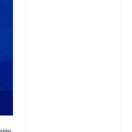
Copiar enlace
Telegram
LinkedIn
eridas.