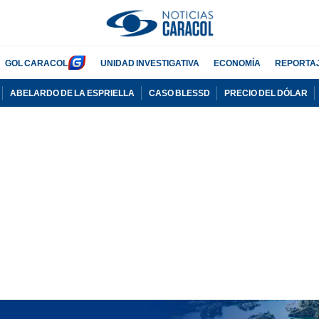
GOL CARACOL
UNIDAD INVESTIGATIVA
ECONOMÍA
REPORTA
ABELARDO DE LA ESPRIELLA
CASO BLESSD
PRECIO DEL DÓLAR
PUBLICIDAD