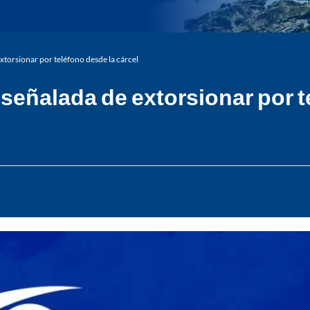
xtorsionar por teléfono desde la cárcel
 señalada de extorsionar por t