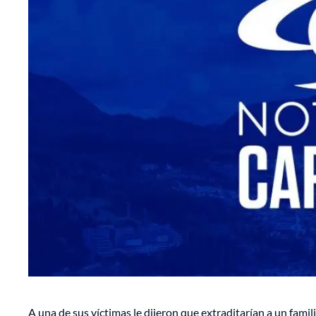
A una de sus víctimas le dijeron que extraditarían a un fami