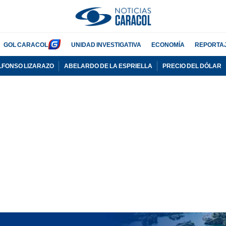
GOL CARACOL
UNIDAD INVESTIGATIVA
ECONOMÍA
REPORTA
LFONSO LIZARAZO
ABELARDO DE LA ESPRIELLA
PRECIO DEL DÓLAR
PUBLICIDAD