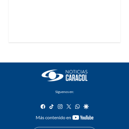
Síguenos en:
facebook
tiktok
instagram
twitter
whatsapp
google
youtube-
Más contenido en
footer