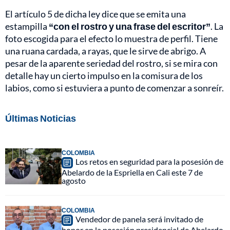
El artículo 5 de dicha ley dice que se emita una
estampilla
“con el rostro y una frase del escritor”
. La
foto escogida para el efecto lo muestra de perfil. Tiene
una ruana cardada, a rayas, que le sirve de abrigo. A
pesar de la aparente seriedad del rostro, si se mira con
detalle hay un cierto impulso en la comisura de los
labios, como si estuviera a punto de comenzar a sonreír.
Últimas Noticias
COLOMBIA
Los retos en seguridad para la posesión de
Abelardo de la Espriella en Cali este 7 de
agosto
COLOMBIA
Vendedor de panela será invitado de
honor en la posesión presidencial de Abelardo