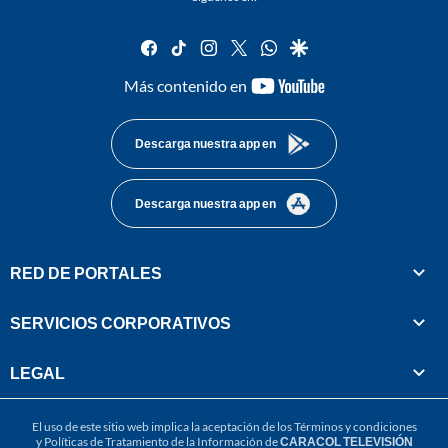
facebook
tiktok
instagram
twitter
whatsapp
google
youtube-
Más contenido en
footer
Descarga nuestra app en
Descarga nuestra app en
RED DE PORTALES
SERVICIOS CORPORATIVOS
LEGAL
El uso de este sitio web implica la aceptación de los
Términos y condiciones
y
Políticas de Tratamiento de la Información
de
CARACOL TELEVISIÓN