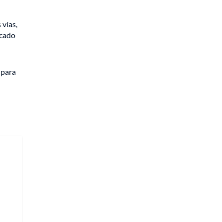
 vías,
icado
 para