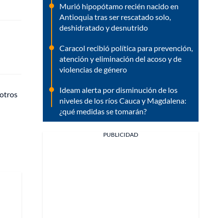
Murió hipopótamo recién nacido en
Antioquia tras ser rescatado solo,
deshidratado y desnutrido
Caracol recibió política para prevención,
atención y eliminación del acoso y de
violencias de género
Ideam alerta por disminución de los
 otros
niveles de los ríos Cauca y Magdalena:
¿qué medidas se tomarán?
PUBLICIDAD