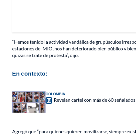
“Hemos tenido la actividad vandálica de grupúsculos irrespo
estaciones del MIO, nos han deteriorado bien público y bie
quizás se trate de protesta”, dijo.
En contexto:
COLOMBIA
Revelan cartel con más de 60 señalados
Agregó que “para quienes quieren movilizarse, siempre existi