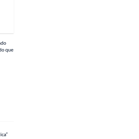
ado
ndo que
ica”