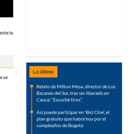
ante la
Lo último
e se
Relato de Milton Mesa, director de Los
Bacanes del Sur, tras ser liberado en
Cauca: “Escuché tiros”
Así puede participar en 'Bici Cine', el
plan gratuito que habrá hoy por el
cumpleaños de Bogotá