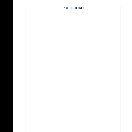
PUBLICIDAD
Facebook
X
Whatsapp
Copiar enlace
Telegram
LinkedIn