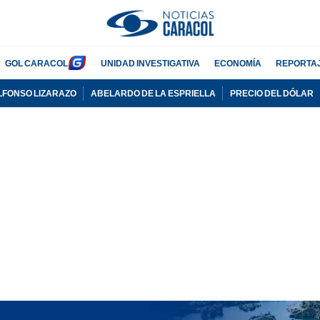
GOL CARACOL
UNIDAD INVESTIGATIVA
ECONOMÍA
REPORTA
LFONSO LIZARAZO
ABELARDO DE LA ESPRIELLA
PRECIO DEL DÓLAR
PUBLICIDAD