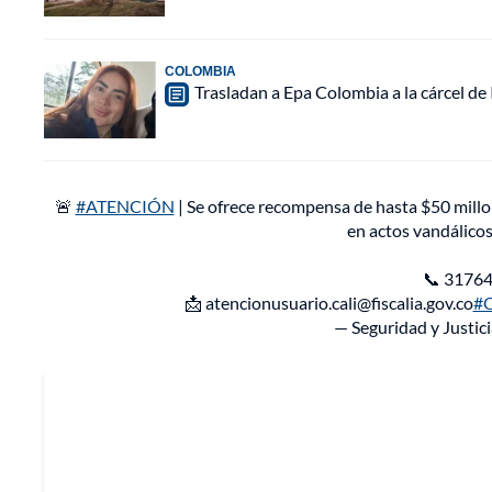
COLOMBIA
Trasladan a Epa Colombia a la cárcel de
🚨
#ATENCIÓN
| Se ofrece recompensa de hasta $50 millo
en actos vandálicos
📞 3176
📩 atencionusuario.cali@fiscalia.gov.co
#C
— Seguridad y Justic