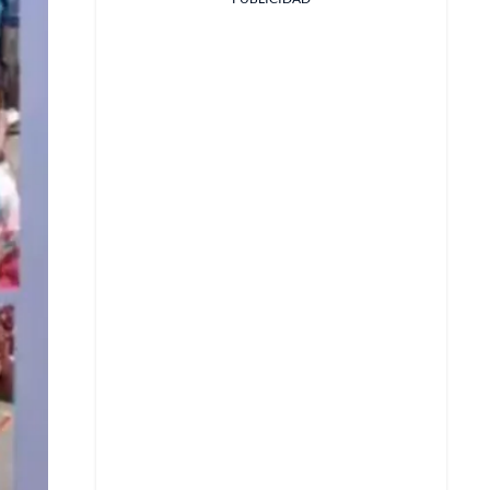
Facebook
X
Whatsapp
Copiar enlace
Telegram
LinkedIn