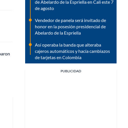
de Abelardo de la Espriella en Cali este 7
de agosto
Vendedor de panela será invitado de
honor en la posesión presidencial de
Abelardo de la Espriella
Así operaba la banda que alteraba
cajeros automáticos y hacía cambiazos
paron
de tarjetas en Colombia
PUBLICIDAD