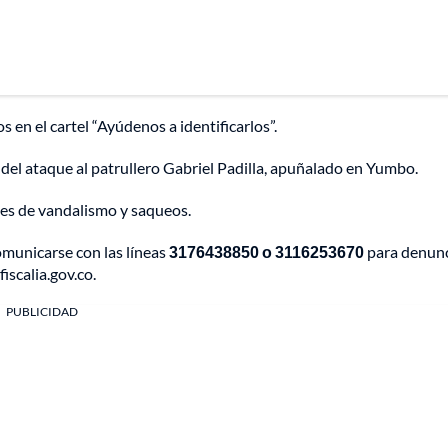
s en el cartel “Ayúdenos a identificarlos”.
e del ataque al patrullero Gabriel Padilla, apuñalado en Yumbo.
bles de vandalismo y saqueos.
omunicarse con las líneas
3176438850 o 3116253670
para denunc
iscalia.gov.co.
PUBLICIDAD