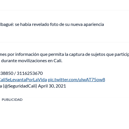
 Ibagué: se había revelado foto de su nueva apariencia
nes por información que permita la captura de sujetos que partici
 durante movilizaciones en Cali.
438850 / 3116253670
aliSeLevantaPorLaVida
pic.twitter.com/ulwAT75ow8
ia (@SeguridadCali)
April 30, 2021
PUBLICIDAD