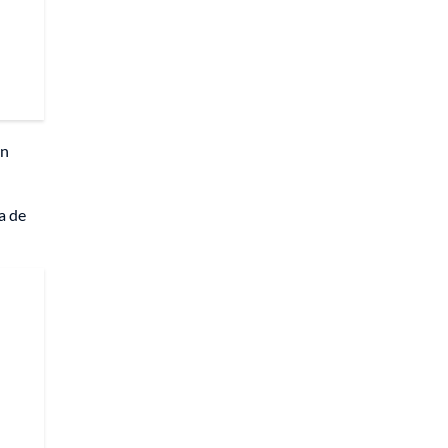
an
a de