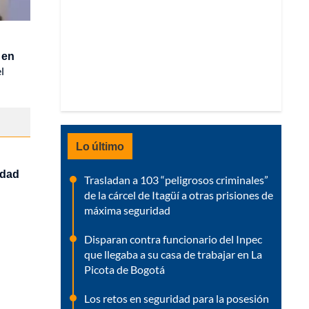
 en
l
Lo último
idad
Trasladan a 103 “peligrosos criminales”
de la cárcel de Itagüí a otras prisiones de
máxima seguridad
Disparan contra funcionario del Inpec
que llegaba a su casa de trabajar en La
Picota de Bogotá
Los retos en seguridad para la posesión