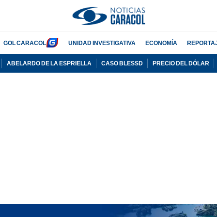
GOL CARACOL
UNIDAD INVESTIGATIVA
ECONOMÍA
REPORTA
ABELARDO DE LA ESPRIELLA
CASO BLESSD
PRECIO DEL DÓLAR
PUBLICIDAD