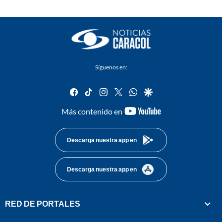
Síguenos en:
facebook
tiktok
instagram
twitter
whatsapp
google
youtube-
Más contenido en
footer
Descarga nuestra app en
Descarga nuestra app en
RED DE PORTALES