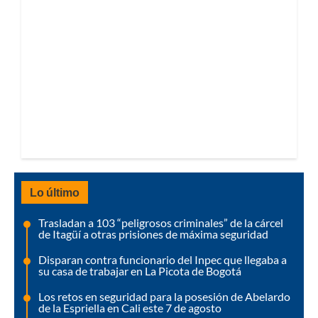
Lo último
Trasladan a 103 “peligrosos criminales” de la cárcel
de Itagüí a otras prisiones de máxima seguridad
Disparan contra funcionario del Inpec que llegaba a
su casa de trabajar en La Picota de Bogotá
Los retos en seguridad para la posesión de Abelardo
de la Espriella en Cali este 7 de agosto