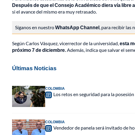
Después de que el Consejo Académico diera vía libre a 
si el avance del mismo era muy retrasado.
Síganos en nuestro
WhatsApp Channel
, para recibir las
Según Carlos Vásquez, vicerrector de la universidad,
esta m
próximo 7 de diciembre.
Además, indica que salvar el sem
Últimas Noticias
COLOMBIA
Los retos en seguridad para la posesión 
COLOMBIA
Vendedor de panela será invitado de hon