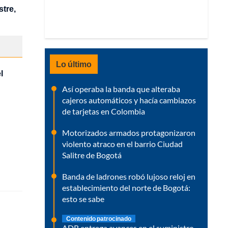
stre,
Lo último
l
Así operaba la banda que alteraba
cajeros automáticos y hacía cambiazos
de tarjetas en Colombia
Motorizados armados protagonizaron
violento atraco en el barrio Ciudad
Salitre de Bogotá
Banda de ladrones robó lujoso reloj en
establecimiento del norte de Bogotá:
esto se sabe
Contenido patrocinado
ADR entrega avances en el suministro