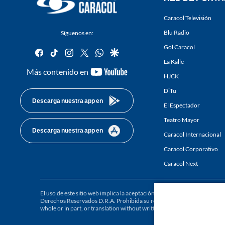
Caracol Televisión
Blu Radio
Síguenos en:
Gol Caracol
facebook
tiktok
instagram
twitter
whatsapp
google
La Kalle
youtube-
Más contenido en
HJCK
footer
DiTu
Descarga nuestra app en
El Espectador
Teatro Mayor
Descarga nuestra app en
Caracol Internacional
Caracol Corporativo
Caracol Next
El uso de este sitio web implica la aceptación de los
Términos y condici
Derechos Reservados D.R.A. Prohibida su reproducción total o parcial, a
whole or in part, or translation without written permission is prohibited