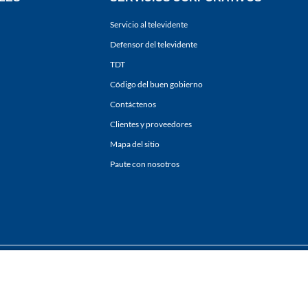
Servicio al televidente
Defensor del televidente
TDT
Código del buen gobierno
Contáctenos
Clientes y proveedores
Mapa del sitio
Paute con nosotros
ones
y
Políticas de Tratamiento de la Información
de
CARACOL TELEVISIÓN S.A.
Todo
sí como su traducción a cualquier idioma sin autorización escrita de su titular. Repro
. All rights reserved 2025.