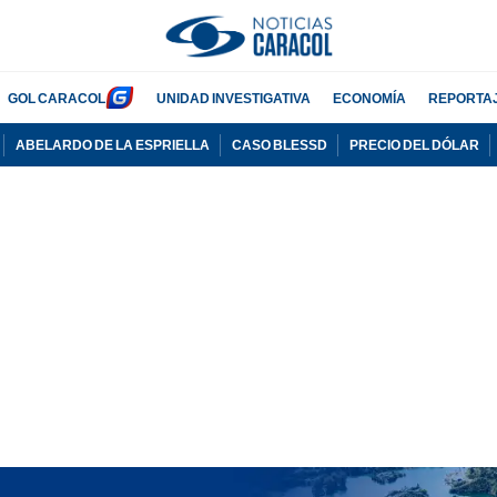
GOL CARACOL
UNIDAD INVESTIGATIVA
ECONOMÍA
REPORTA
ABELARDO DE LA ESPRIELLA
CASO BLESSD
PRECIO DEL DÓLAR
PUBLICIDAD