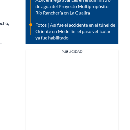
de agua del Proyecto Multipropósito
Río Ranchería en La Guajira
echo,
Fotos | Así fue el accidente en el túnel de
Oriente en Medellín: el paso vehicular
ya fue habilitado
,
PUBLICIDAD