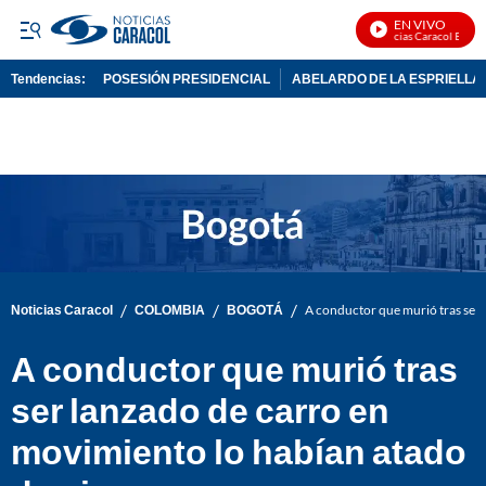
EN VIVO
Noticias Caracol En Vivo
Tendencias:
POSESIÓN PRESIDENCIAL
ABELARDO DE LA ESPRIELLA
PUBLICIDAD
/
/
/
Noticias Caracol
COLOMBIA
BOGOTÁ
A conductor que murió tras ser 
A conductor que murió tras
ser lanzado de carro en
movimiento lo habían atado