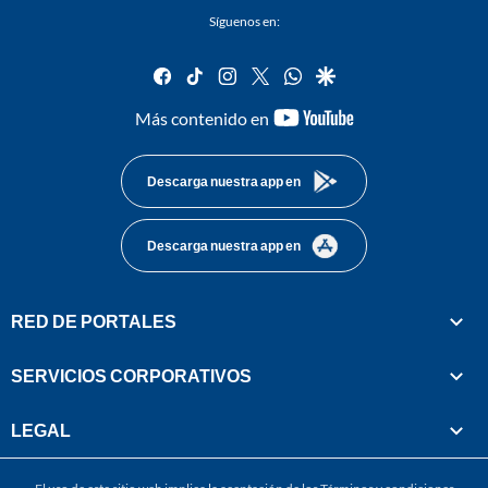
Síguenos en:
facebook
tiktok
instagram
twitter
whatsapp
google
youtube-
Más contenido en
footer
Descarga nuestra app en
Descarga nuestra app en
RED DE PORTALES
SERVICIOS CORPORATIVOS
LEGAL