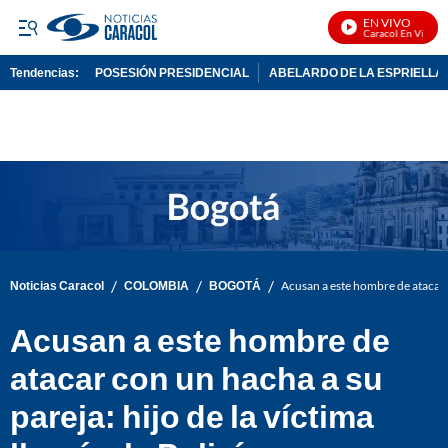
EN VIVO
Noticias Caracol En Vivo
Tendencias:
POSESIÓN PRESIDENCIAL
ABELARDO DE LA ESPRIELLA
PUBLICIDAD
/
/
/
Noticias Caracol
COLOMBIA
BOGOTÁ
Acusan a este hombre de atacar co
Acusan a este hombre de
atacar con un hacha a su
pareja: hijo de la víctima