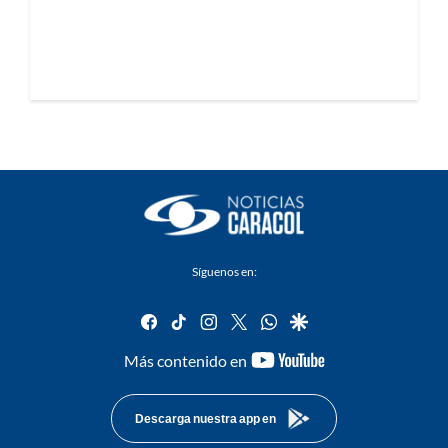
Síguenos en:
facebook
tiktok
instagram
twitter
whatsapp
google
youtube-
Más contenido en
footer
Descarga nuestra app en