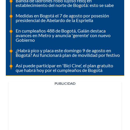
Banda de ladrones robó lujoso reloj en
establecimiento del norte de Bogotá: esto se sabe
Medidas en Bogotá el 7 de agosto por posesión
presidencial de Abelardo de la Espriella
En cumpleaños 488 de Bogotá, Galán destaca
avances en Metro y anuncia 'gerente' con nuevo
Gobierno
¿Habrá pico y placa este domingo 9 de agosto en
Bogotá? Así funcionará plan de movilidad por festivo
Así puede participar en 'Bici Cine', el plan gratuito
que habrá hoy por el cumpleaños de Bogotá
PUBLICIDAD