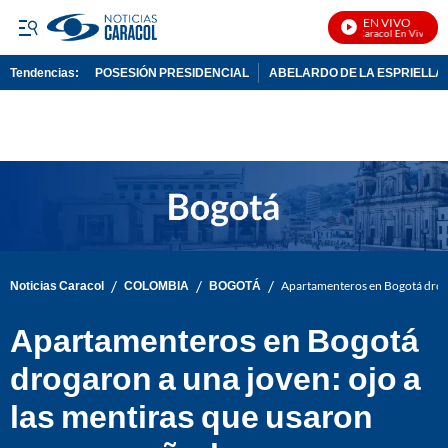
EN VIVO
Noticias Caracol En Vivo
Tendencias:
POSESIÓN PRESIDENCIAL
ABELARDO DE LA ESPRIELLA
PUBLICIDAD
/
/
/
Noticias Caracol
COLOMBIA
BOGOTÁ
Apartamenteros en Bogotá drogar
Apartamenteros en Bogotá
drogaron a una joven: ojo a
las mentiras que usaron