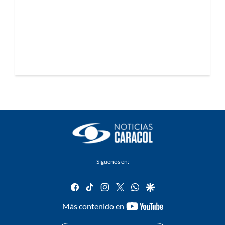
Síguenos en:
facebook
tiktok
instagram
twitter
whatsapp
google
youtube-
Más contenido en
footer