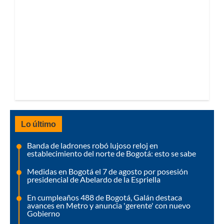
Lo último
Banda de ladrones robó lujoso reloj en
establecimiento del norte de Bogotá: esto se sabe
Medidas en Bogotá el 7 de agosto por posesión
presidencial de Abelardo de la Espriella
En cumpleaños 488 de Bogotá, Galán destaca
avances en Metro y anuncia 'gerente' con nuevo
Gobierno