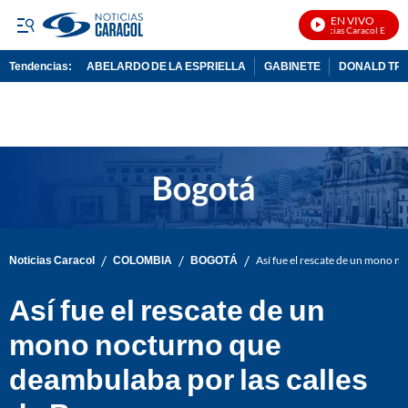
EN VIVO
Noticias Caracol En Vivo
Tendencias:
ABELARDO DE LA ESPRIELLA
GABINETE
DONALD TR
PUBLICIDAD
/
/
/
Noticias Caracol
COLOMBIA
BOGOTÁ
Así fue el rescate de un mono n
Así fue el rescate de un
mono nocturno que
deambulaba por las calles