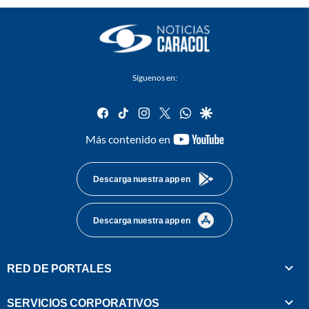
Síguenos en:
facebook
tiktok
instagram
twitter
whatsapp
google
youtube-
Más contenido en
footer
Descarga nuestra app en
Descarga nuestra app en
RED DE PORTALES
SERVICIOS CORPORATIVOS