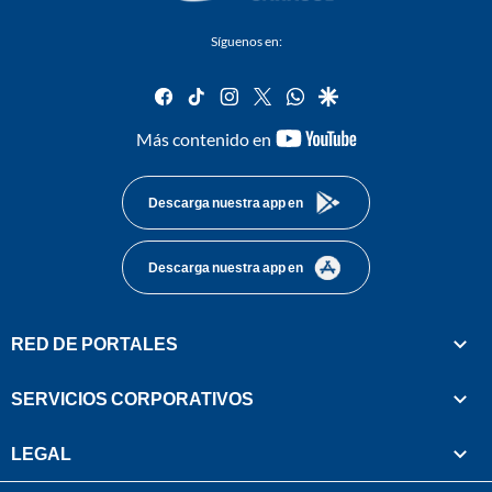
Síguenos en:
facebook
tiktok
instagram
twitter
whatsapp
google
youtube-
Más contenido en
footer
Descarga nuestra app en
Descarga nuestra app en
RED DE PORTALES
SERVICIOS CORPORATIVOS
LEGAL