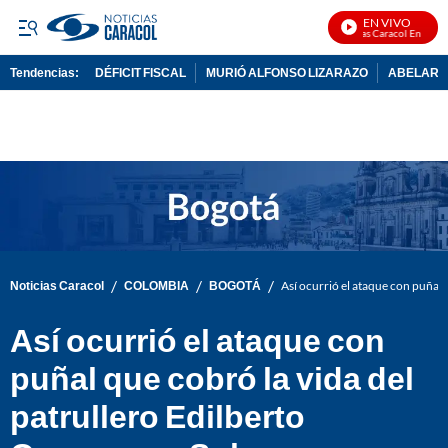
EN VIVO
Noticias Caracol En Vivo
Tendencias:
DÉFICIT FISCAL
MURIÓ ALFONSO LIZARAZO
ABELARDO
PUBLICIDAD
/
/
/
Noticias Caracol
COLOMBIA
BOGOTÁ
Así ocurrió el ataque con puñal
Así ocurrió el ataque con
puñal que cobró la vida del
patrullero Edilberto