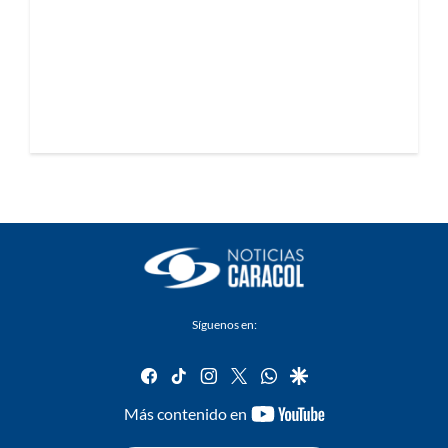
Síguenos en:
facebook
tiktok
instagram
twitter
whatsapp
google
youtube-
Más contenido en
footer