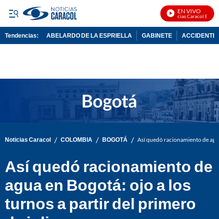
EN VIVO
Noticias Caracol En Vivo
Tendencias:
ABELARDO DE LA ESPRIELLA
GABINETE
ACCIDENTE 
PUBLICIDAD
/
/
/
Noticias Caracol
COLOMBIA
BOGOTÁ
Así quedó racionamiento de agua 
Así quedó racionamiento de
agua en Bogotá: ojo a los
turnos a partir del primero