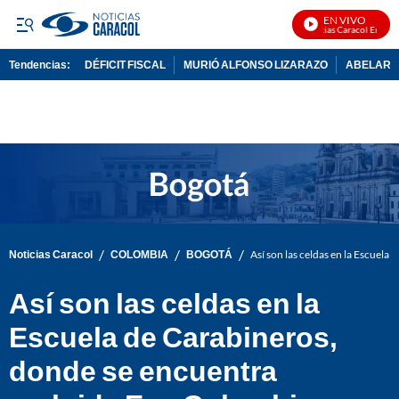
EN VIVO
Noticias Caracol En Vivo
Tendencias:
DÉFICIT FISCAL
MURIÓ ALFONSO LIZARAZO
ABELARDO
PUBLICIDAD
/
/
/
Noticias Caracol
COLOMBIA
BOGOTÁ
Así son las celdas en la Escuel
Así son las celdas en la
Escuela de Carabineros,
donde se encuentra