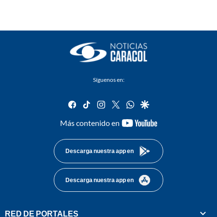
Síguenos en:
facebook
tiktok
instagram
twitter
whatsapp
google
youtube-
Más contenido en
footer
Descarga nuestra app en
Descarga nuestra app en
RED DE PORTALES