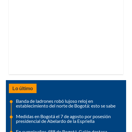
Lo último
Banda de ladrones robó lujoso reloj en
establecimiento del norte de Bogotá: esto se sabe
Medidas en Bogotá el 7 de agosto por posesión
presidencial de Abelardo de la Espriella
En cumpleaños 488 de Bogotá, Galán destaca