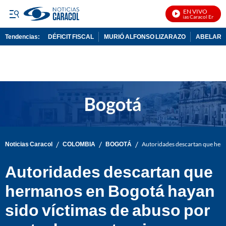
EN VIVO
Noticias Caracol En Vivo
Tendencias:
DÉFICIT FISCAL
MURIÓ ALFONSO LIZARAZO
ABELARDO
PUBLICIDAD
/
/
/
Noticias Caracol
COLOMBIA
BOGOTÁ
Autoridades descartan que herm
Autoridades descartan que
hermanos en Bogotá hayan
sido víctimas de abuso por