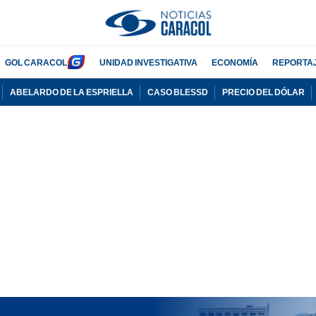
GOL CARACOL
UNIDAD INVESTIGATIVA
ECONOMÍA
REPORTA
ABELARDO DE LA ESPRIELLA
CASO BLESSD
PRECIO DEL DÓLAR
PUBLICIDAD