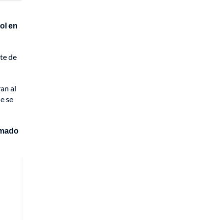
ol en
ate de
an al
e se
amado