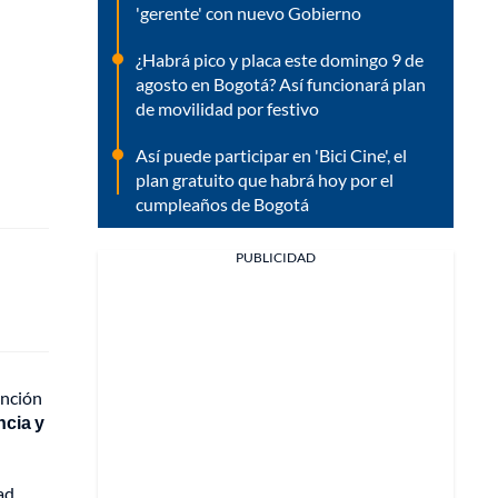
'gerente' con nuevo Gobierno
¿Habrá pico y placa este domingo 9 de
agosto en Bogotá? Así funcionará plan
de movilidad por festivo
Así puede participar en 'Bici Cine', el
plan gratuito que habrá hoy por el
cumpleaños de Bogotá
PUBLICIDAD
ención
ncia y
ad