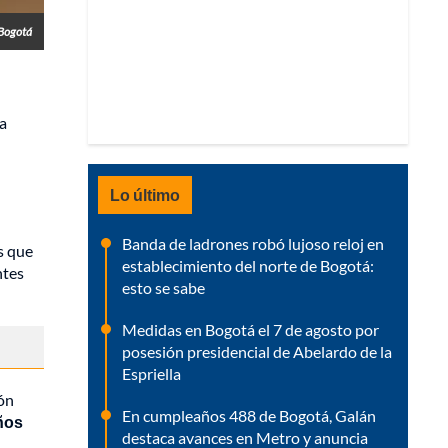
 Bogotá
la
Lo último
Banda de ladrones robó lujoso reloj en
s que
establecimiento del norte de Bogotá:
ntes
esto se sabe
Medidas en Bogotá el 7 de agosto por
posesión presidencial de Abelardo de la
Espriella
ón
En cumpleaños 488 de Bogotá, Galán
ños
destaca avances en Metro y anuncia