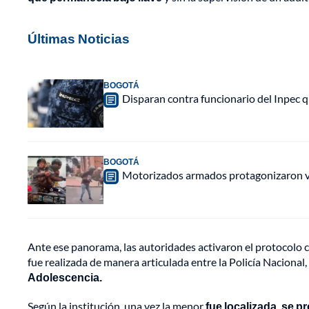
Últimas Noticias
BOGOTÁ
Disparan contra funcionario del Inpec q
BOGOTÁ
Motorizados armados protagonizaron vio
Ante ese panorama, las autoridades activaron el protocolo c
fue realizada de manera articulada entre la Policía Nacional,
Adolescencia.
Según la institución, una vez la menor
fue localizada, se p