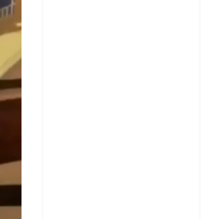
X
Whatsapp
Copiar enlace
Telegram
LinkedIn